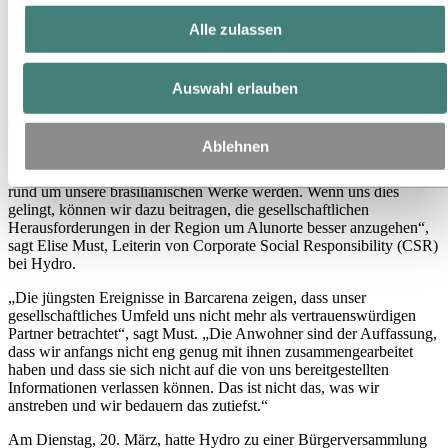
Medien
News
Alle zulassen
Hydro intensiviert Bemühungen um Vertrauensbildung in
Barcarena
Auswahl erlauben
Hydro intensiviert Bemühungen um
Vertrauensbildung in Barcarena
Ablehnen
„Wir müssen ein noch zuverlässigerer Partner für die Öffentlichkeit
rund um unsere brasilianischen Werke werden. Wenn uns dies
gelingt, können wir dazu beitragen, die gesellschaftlichen
Herausforderungen in der Region um Alunorte besser anzugehen“,
sagt Elise Must, Leiterin von Corporate Social Responsibility (CSR)
bei Hydro.
„Die jüngsten Ereignisse in Barcarena zeigen, dass unser
gesellschaftliches Umfeld uns nicht mehr als vertrauenswürdigen
Partner betrachtet“, sagt Must. „Die Anwohner sind der Auffassung,
dass wir anfangs nicht eng genug mit ihnen zusammengearbeitet
haben und dass sie sich nicht auf die von uns bereitgestellten
Informationen verlassen können. Das ist nicht das, was wir
anstreben und wir bedauern das zutiefst.“
Am Dienstag, 20. März, hatte Hydro zu einer Bürgerversammlung