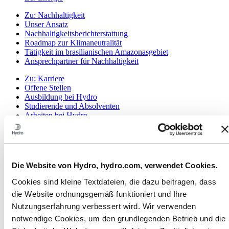
Zu:
Nachhaltigkeit
Unser Ansatz
Nachhaltigkeitsberichterstattung
Roadmap zur Klimaneutralität
Tätigkeit im brasilianischen Amazonasgebiet
Ansprechpartner für Nachhaltigkeit
Zu:
Karriere
Offene Stellen
Ausbildung bei Hydro
Studierende und Absolventen
Arbeiten bei Hydro
Karrierebereiche
Lerne unsere Mitarbeitenden kennen
Bewerbungsprozess
Kontakt und FAQ
Die Website von Hydro, hydro.com, verwendet Cookies.
Zu:
Investoren
Investoren
Cookies sind kleine Textdateien, die dazu beitragen, dass
die Website ordnungsgemäß funktioniert und Ihre
Zu:
Medien
News
Nutzungserfahrung verbessert wird. Wir verwenden
Hydro auf einen Blick
notwendige Cookies, um den grundlegenden Betrieb und die
Mediengalerie