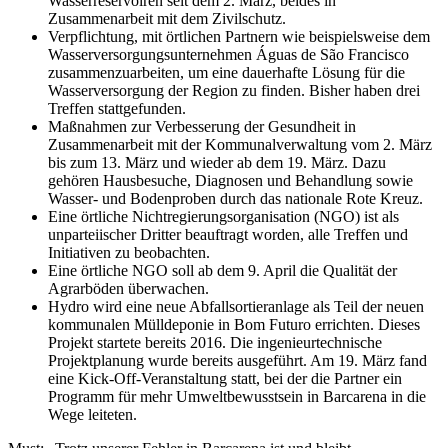
Wasserreservoiren seit dem 2. März, beides in
Zusammenarbeit mit dem Zivilschutz.
Verpflichtung, mit örtlichen Partnern wie beispielsweise dem
Wasserversorgungsunternehmen Águas de São Francisco
zusammenzuarbeiten, um eine dauerhafte Lösung für die
Wasserversorgung der Region zu finden. Bisher haben drei
Treffen stattgefunden.
Maßnahmen zur Verbesserung der Gesundheit in
Zusammenarbeit mit der Kommunalverwaltung vom 2. März
bis zum 13. März und wieder ab dem 19. März. Dazu
gehören Hausbesuche, Diagnosen und Behandlung sowie
Wasser- und Bodenproben durch das nationale Rote Kreuz.
Eine örtliche Nichtregierungsorganisation (NGO) ist als
unparteiischer Dritter beauftragt worden, alle Treffen und
Initiativen zu beobachten.
Eine örtliche NGO soll ab dem 9. April die Qualität der
Agrarböden überwachen.
Hydro wird eine neue Abfallsortieranlage als Teil der neuen
kommunalen Mülldeponie in Bom Futuro errichten. Dieses
Projekt startete bereits 2016. Die ingenieurtechnische
Projektplanung wurde bereits ausgeführt. Am 19. März fand
eine Kick-Off-Veranstaltung statt, bei der die Partner ein
Programm für mehr Umweltbewusstsein in Barcarena in die
Wege leiteten.