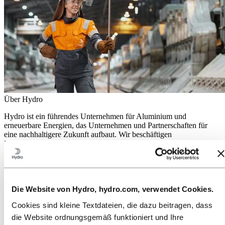
Über Hydro
Hydro ist ein führendes Unternehmen für Aluminium und
erneuerbare Energien, das Unternehmen und Partnerschaften für
eine nachhaltigere Zukunft aufbaut. Wir beschäftigen
32.000 Mitarbeiter an mehr als 140 Standorten in 40 Ländern.
Zu:
Aluminium
Produkte
Branchen, in denen wir tätig sind
Über Aluminium
Die Website von Hydro, hydro.com, verwendet Cookies.
Innovationen, Forschung und Entwicklung
Cookies sind kleine Textdateien, die dazu beitragen, dass
ALUMINIUM 2026
die Website ordnungsgemäß funktioniert und Ihre
Zu:
Energie