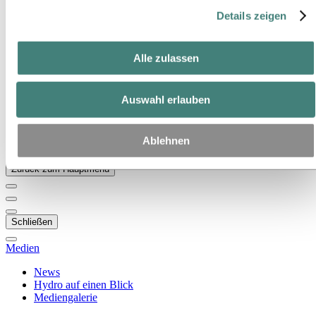
Details zeigen
Zu:
Über Hydro
Das ist Hydro
Wichtige Industrien schaffen
Unser Zweck und unsere Werte
Alle zulassen
Unsere Strategie
Standorte in Österreich
Standorte in Deutschland
Auswahl erlauben
Standorte in der Schweiz
Publikationen
Beschaffung
Ablehnen
Berichte von Hydro
Zurück zum Hauptmenü
Schließen
Medien
News
Hydro auf einen Blick
Mediengalerie