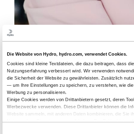
Die Website von Hydro, hydro.com, verwendet Cookies.
Cookies sind kleine Textdateien, die dazu beitragen, dass d
Nutzungserfahrung verbessert wird. Wir verwenden notwend
die Sicherheit der Website zu gewährleisten. Zusätzlich nutz
Martina Adler-Rantzen
— um Ihre Einstellungen zu speichern, zu verstehen, wie die
Werbung zu personalisieren.
Head of Marketing & Communications Region DACH
Einige Cookies werden von Drittanbietern gesetzt, deren Tool
Werbezwecke verwenden. Diese Drittanbieter können die Info
Website sammeln, mit anderen Daten kombinieren, die Sie ihn
Nutzung ihrer Dienste gesammelt haben. Der Drittanbieter, der
ist der Verantwortliche für die Verarbeitung der durch dies
Einwilligungsauswahl