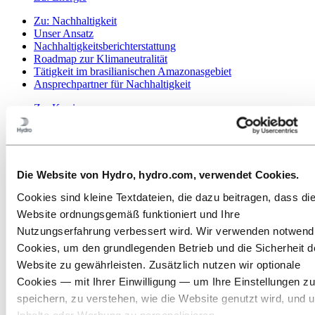
Zu:
Nachhaltigkeit
Unser Ansatz
Nachhaltigkeitsberichterstattung
Roadmap zur Klimaneutralität
Tätigkeit im brasilianischen Amazonasgebiet
Ansprechpartner für Nachhaltigkeit
Zu:
Karriere
Offene Stellen
Ausbildung bei Hydro
Studierende und Absolventen
Arbeiten bei Hydro
Karrierebereiche
Die Website von Hydro, hydro.com, verwendet Cookies.
Lerne unsere Mitarbeitenden kennen
Bewerbungsprozess
Cookies sind kleine Textdateien, die dazu beitragen, dass di
Kontakt und FAQ
Website ordnungsgemäß funktioniert und Ihre
Nutzungserfahrung verbessert wird. Wir verwenden notwend
Zu:
Investoren
Investoren
Cookies, um den grundlegenden Betrieb und die Sicherheit d
Website zu gewährleisten. Zusätzlich nutzen wir optionale
Zu:
Medien
Cookies — mit Ihrer Einwilligung — um Ihre Einstellungen zu
News
Hydro auf einen Blick
speichern, zu verstehen, wie die Website genutzt wird, und 
Mediengalerie
Inhalte oder Werbung zu personalisieren.