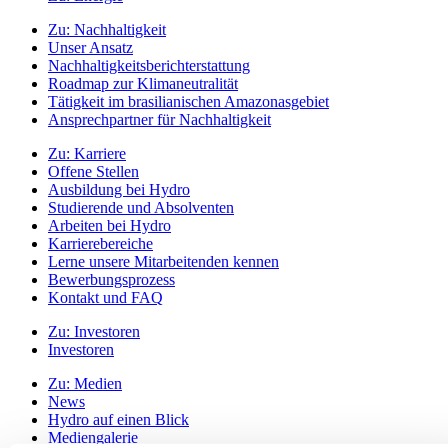
Zu:
Nachhaltigkeit
Unser Ansatz
Nachhaltigkeitsberichterstattung
Roadmap zur Klimaneutralität
Tätigkeit im brasilianischen Amazonasgebiet
Ansprechpartner für Nachhaltigkeit
Zu:
Karriere
Offene Stellen
Ausbildung bei Hydro
Studierende und Absolventen
Arbeiten bei Hydro
Karrierebereiche
Lerne unsere Mitarbeitenden kennen
Bewerbungsprozess
Kontakt und FAQ
Zu:
Investoren
Investoren
Zu:
Medien
News
Hydro auf einen Blick
Mediengalerie