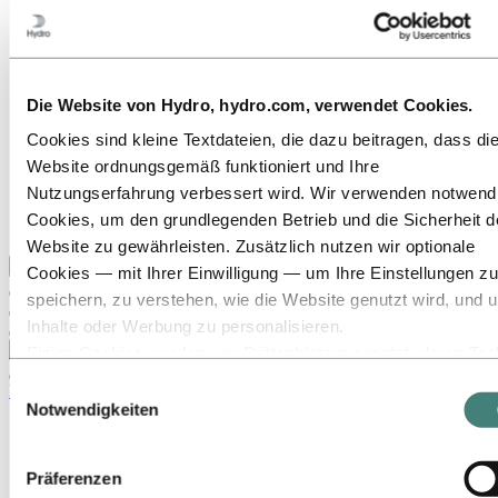
Zu:
Über Hydro
Das ist Hydro
Wichtige Industrien schaffen
Unser Zweck und unsere Werte
Die Website von Hydro, hydro.com, verwendet Cookies.
Unsere Strategie
Standorte in Österreich
Cookies sind kleine Textdateien, die dazu beitragen, dass di
Standorte in Deutschland
Website ordnungsgemäß funktioniert und Ihre
Standorte in der Schweiz
Publications
Nutzungserfahrung verbessert wird. Wir verwenden notwend
Beschaffung
Cookies, um den grundlegenden Betrieb und die Sicherheit d
Berichte von Hydro
Website zu gewährleisten. Zusätzlich nutzen wir optionale
Zurück zum Hauptmenü
Cookies — mit Ihrer Einwilligung — um Ihre Einstellungen zu
speichern, zu verstehen, wie die Website genutzt wird, und 
Inhalte oder Werbung zu personalisieren.
Schließen
Einige Cookies werden von Drittanbietern gesetzt, deren Too
wir für Sicherheits‑, Analyse‑ oder Werbezwecke verwenden
Einwilligungsauswahl
Medien
Diese Drittanbieter können die Informationen, die sie über Ih
Notwendigkeiten
News
Nutzung unserer Website sammeln, mit anderen Daten
Hydro auf einen Blick
kombinieren, die Sie ihnen bereitgestellt haben oder die sie ü
Mediengalerie
Präferenzen
Ihre Nutzung ihrer Dienste gesammelt haben. Der Drittanbiet