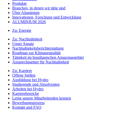
Produkte
Branchen, in denen wir tätig sind
Über Aluminium
Innovationen, Forschung und Entwicklung
ALUMINIUM 2026
Zu:
Energie
Zu:
Nachhaltigkeit
Unser Ansatz
Nachhaltigkeitsberichterstattung
Roadmap zur Klimaneutralität
Tätigkeit im brasilianischen Amazonasgebiet
Ansprechpartner für Nachhaltigkeit
Zu:
Karriere
Offene Stellen
Ausbildung bei Hydro
Studierende und Absolventen
Arbeiten bei Hydro
Karrierebereiche
Lerne unsere Mitarbeitenden kennen
Bewerbungsprozess
Kontakt und FAQ