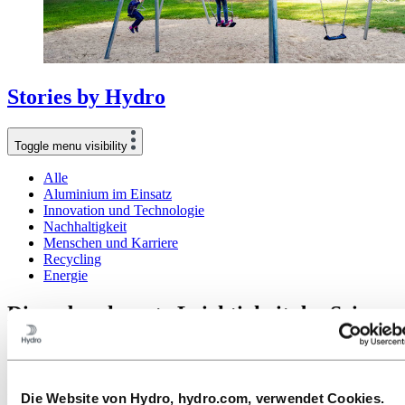
Stories
by
Hydro
Toggle menu visibility
Alle
Aluminium im Einsatz
Innovation und Technologie
Nachhaltigkeit
Menschen und Karriere
Recycling
Energie
Die unbeschwerte Leichtigkeit des Seins
15. Mai 2025
Schaukeln ist mehr als nur ein Zeitvertreib – es ist ein Gefühl. Seit
Die Website von Hydro, hydro.com, verwendet Cookies.
Hunderten von Jahren und in allen Kulturkreisen erfreut sich das