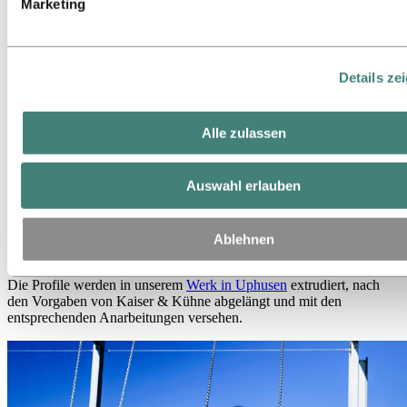
Marketing
Details ze
Diese Innovation verbindet besten Sitzkomfort mit optimaler
Alle zulassen
Sicherheit. Die daraus resultierende längere Gesamtlebensdauer des
Schaukelsitzes ist ein wertvoller Beitrag für mehr Nachhaltigkeit,
weil es zusätzlich den Ressourcenverbrauch signifikant senkt.
Auswahl erlauben
Die Zusammenarbeit mit Hydro ist überaus
lösungsorientiert und bringt uns sehr viele Vorteile“,
betont Mario Callsen-Bracker Leiter AV und Einkauf
Ablehnen
bei Kaiser & Kühne.
Die Profile werden in unserem
Werk in Uphusen
extrudiert, nach
den Vorgaben von Kaiser & Kühne abgelängt und mit den
entsprechenden Anarbeitungen versehen.