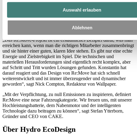
Einfachheit und Direktheit, den Pragmatismus schön, sagt Grcic.“
Auswahl erlauben
Das Projekt wurde vom Wallpaper* Magazine in Auftrag gegeben,
das sah, dass die Pandemie in gewisser Weise positiv für die
Weiterentwicklung des Projekts war, da es einfacher war, sich
Ablehnen
wöchentlich digital zu treffen, ohne dass Reisen erforderlich waren.
„Das Re:Move-Projekt ist ein erstaunliches Beispiel dafür, was man
erreichen kann, wenn man die richtigen Mitarbeiter zusammenbringt
und sie hinter einer guten, klaren Idee stehen. Es gibt nur eine echte
Energie und Zielstrebigkeit im Spiel. Die technischen und
materiellen Herausforderungen sind eigentlich recht komplex, aber
auf Schritt und Tritt wurden Lösungen gefunden. Konstantin hat
darauf reagiert und das Design von Re:Move hat sich schnell
weiterentwickelt und ist immer überzeugender und dynamischer
geworden“, sagt Nick Compton, Redakteur von Wallpaper.
„Mit der Verpflichtung, zu null Emissionen zu inspirieren, definiert
Re:Move eine neue Fahrzeugkategorie. Wir freuen uns, mit unserer
Hochleistungsbatterie, dem Nabenmotor und der intelligenten
Technologie dazu beitragen zu können“, sagt Stefan Ytterborn,
Gründer und CEO von CAKE.
Über Hydro EcoDesign