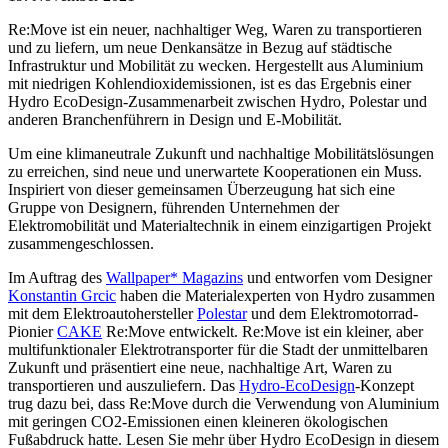
Re:Move ist ein neuer, nachhaltiger Weg, Waren zu transportieren
und zu liefern, um neue Denkansätze in Bezug auf städtische
Infrastruktur und Mobilität zu wecken. Hergestellt aus Aluminium
mit niedrigen Kohlendioxidemissionen, ist es das Ergebnis einer
Hydro EcoDesign-Zusammenarbeit zwischen Hydro, Polestar und
anderen Branchenführern in Design und E-Mobilität.
Um eine klimaneutrale Zukunft und nachhaltige Mobilitätslösungen
zu erreichen, sind neue und unerwartete Kooperationen ein Muss.
Inspiriert von dieser gemeinsamen Überzeugung hat sich eine
Gruppe von Designern, führenden Unternehmen der
Elektromobilität und Materialtechnik in einem einzigartigen Projekt
zusammengeschlossen.
Im Auftrag des
Wallpaper* Magazins
und entworfen vom Designer
Konstantin Grcic
haben die Materialexperten von Hydro zusammen
mit dem Elektroautohersteller
Polestar
und dem Elektromotorrad-
Pionier
CAKE
Re:Move entwickelt. Re:Move ist ein kleiner, aber
multifunktionaler Elektrotransporter für die Stadt der unmittelbaren
Zukunft und präsentiert eine neue, nachhaltige Art, Waren zu
transportieren und auszuliefern. Das
Hydro-EcoDesign
-Konzept
trug dazu bei, dass Re:Move durch die Verwendung von Aluminium
mit geringen CO2-Emissionen einen kleineren ökologischen
Fußabdruck hatte. Lesen Sie mehr über Hydro EcoDesign in diesem