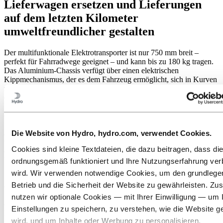
Lieferwagen ersetzen und Lieferungen
auf dem letzten Kilometer
umweltfreundlicher gestalten
Der multifunktionale Elektrotransporter ist nur 750 mm breit –
perfekt für Fahrradwege geeignet – und kann bis zu 180 kg tragen.
Das Aluminium-Chassis verfügt über einen elektrischen
Kippmechanismus, der es dem Fahrzeug ermöglicht, sich in Kurven
zu neigen, die Stabilität und Manövrierfähigkeit zu verbessern und
den Wendekreis auf weniger als sieben Meter zu reduzieren.
Scheibenbremsen verleihen dem Elektrofahrzeug zusätzliches
dynamisches Vertrauen, während eine gedämpfte
Hinterradschwinge auf Fahrerkomfort und Ermüdungsreduzierung
Die Website von Hydro, hydro.com, verwendet Cookies.
ausgelegt ist. Die permanente Beleuchtung verbessert die Sicht nach
vorne für den Fahrer, während Bremslichter, optionale Blinker und
Cookies sind kleine Textdateien, die dazu beitragen, dass di
eine Hupe dafür sorgen, dass das Fahrzeug für Fußgänger und
Verkehr sichtbar und hörbar ist.
ordnungsgemäß funktioniert und Ihre Nutzungserfahrung ver
wird. Wir verwenden notwendige Cookies, um den grundleg
Mit einer begrenzten Höchstgeschwindigkeit von 25 km/h
Betrieb und die Sicherheit der Website zu gewährleisten. Zus
(entsprechend E-Bikes) und einem serienmäßigen 2,2-kWh-Akku ist
Re:Move gleichermaßen geeignet, um Lieferwagen zu ersetzen, um
nutzen wir optionale Cookies — mit Ihrer Einwilligung — um 
den Stadtverkehr radikal zu verbessern oder um den Güterverkehr in
Einstellungen zu speichern, zu verstehen, wie die Website g
ländliche Gebiete mit schlecht entwickelter Infrastruktur zu bringen.
wird, und um Inhalte oder Werbung zu personalisieren.
Der Rahmen verwendet einzigartige Verbundabdeckungen, ein