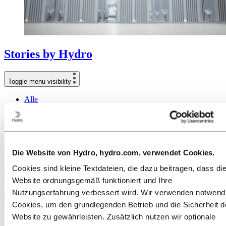
Stories
by
Hydro
Toggle menu visibility
Alle
Aluminium im Einsatz
Innovation und Technologie
Nachhaltigkeit
Menschen und Karriere
Recycling
Die Website von Hydro, hydro.com, verwendet Cookies.
Energie
Cookies sind kleine Textdateien, die dazu beitragen, dass di
Hydro Low-Carbon Aluminium reduziert
Website ordnungsgemäß funktioniert und Ihre
CO2-Emissionen um 56% für die
Nutzungserfahrung verbessert wird. Wir verwenden notwend
Herstellung von linearen LED-Lösungen
Cookies, um den grundlegenden Betrieb und die Sicherheit d
der LUMITECH Gruppe
Website zu gewährleisten. Zusätzlich nutzen wir optionale