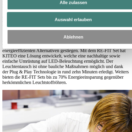
Lösung von Hydro gesetzt. So können bei der Herstellung der
Alle zulassen
Lichtlösungen rund 56% CO
-Emissionen eingespart werden.
2
KITEO RE-FIT als effektive
Auswahl erlauben
Umrüstlösung
Ablehnen
Angesichts des Verkaufsverbots herkömmlicher Leuchtstoffröhren,
welches im August 2023 in Kraft getreten ist, ist der Bedarf an
energieeffizienten Alternativen gestiegen. Mit dem RE-FIT Set hat
KITEO eine Lösung entwickelt, welche eine nachhaltige sowie
einfache Umrüstung auf LED-Beleuchtung ermöglicht. Der
Leuchtentausch ist ohne bauliche Maßnahmen möglich und dank
der Plug & Play Technologie in rund zehn Minuten erledigt. Weiters
bieten die RE-FIT Sets bis zu 70% Energieeinsparung gegenüber
herkömmlichen Leuchtstoffröhren.