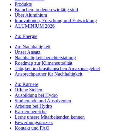
Produkte
Branchen, in denen wir tätig sind
Über Aluminium
Innovationen, Forschung und Entwicklung
ALUMINIUM 2026
Zu:
Energie
Zu:
Nachhaltigkeit
Unser Ansatz
Nachhaltigkeitsberichterstattung
Roadmap zur Klimaneutralität
Tätigkeit im brasilianischen Amazonasgebiet
Ansprechpartner für Nachhaltigkeit
Zu:
Karriere
Offene Stellen
Ausbildung bei Hydro
Studierende und Absolventen
Arbeiten bei Hydro
Karrierebereiche
Lerne unsere Mitarbeitenden kennen
Bewerbungsprozess
Kontakt und FAQ