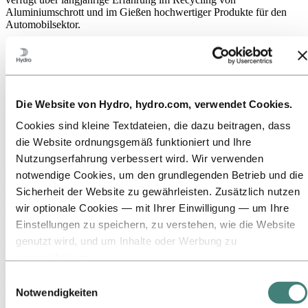
Aluminiumschrott und im Gießen hochwertiger Produkte für den
Automobilsektor.
Wir haben uns seit Jahrzehnten dem Aluminiumrecycling
verschrieben und recyceln jährlich etwa 85.000 Tonnen
Aluminiumschrott inklusive ca. 20.000 Tonnen Aluminium, welches
seine Nutzungsphase in Anwendungen in Bereichen wie
Automotive, Bau und Maschinenbau bereits abgeschlossen hatte.
Die Website von Hydro, hydro.com, verwendet Cookies.
Recyceltes Aluminium wird mit nur 5% des Energieeinsatzes von
Cookies sind kleine Textdateien, die dazu beitragen, dass
Primäraluminium ohne Kompromisse bei der Qualität hergestellt.
die Website ordnungsgemäß funktioniert und Ihre
Bei unserer hohen Recyclingquote sind wir in der Lage hochwertige
Aluminiumprodukte mit äußerst niedrigem CO2-Fußabdruck
Nutzungserfahrung verbessert wird. Wir verwenden
anzubieten. Die HyForge-Produkte der neuen Produktionslinie
notwendige Cookies, um den grundlegenden Betrieb und die
werden einen zertifizierten CO2-Fussabdruck haben, der weniger
Sicherheit der Website zu gewährleisten. Zusätzlich nutzen
als ein Viertel des weltweiten Industriedurchschnitts für Aluminium
darstellt.
wir optionale Cookies — mit Ihrer Einwilligung — um Ihre
Einstellungen zu speichern, zu verstehen, wie die Website
Ausrüstung Strangpressbolzenproduktion
genutzt wird, und um Inhalte oder Werbung zu
personalisieren.
2 Schmelzöfen, 3 Gießöfen, vertikal Stranggussanlage mit
Einige Cookies werden von Drittanbietern gesetzt, deren
Gießtischen für: Ø152mm, Ø178mm, Ø203 mm, Ø228mm,
Einwilligungsauswahl
Ø254mm, Ø305mm und Ø382, kontinuierlicher
Tools wir für Sicherheits‑, Analyse‑ oder Werbezwecke
Notwendigkeiten
Homogenisierungsofen, diskontinuierlicher Homogenisierungsofen,
verwenden. Diese Drittanbieter können die Informationen,