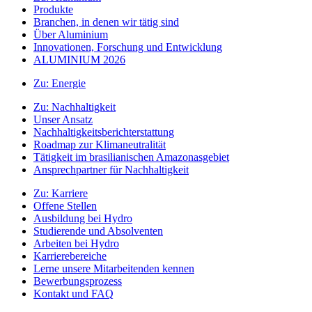
Produkte
Branchen, in denen wir tätig sind
Über Aluminium
Innovationen, Forschung und Entwicklung
ALUMINIUM 2026
Zu:
Energie
Zu:
Nachhaltigkeit
Unser Ansatz
Nachhaltigkeitsberichterstattung
Roadmap zur Klimaneutralität
Tätigkeit im brasilianischen Amazonasgebiet
Ansprechpartner für Nachhaltigkeit
Zu:
Karriere
Offene Stellen
Ausbildung bei Hydro
Studierende und Absolventen
Arbeiten bei Hydro
Karrierebereiche
Lerne unsere Mitarbeitenden kennen
Bewerbungsprozess
Kontakt und FAQ