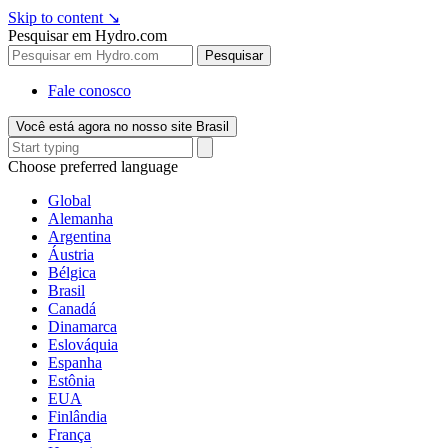
Skip to content
↘
Pesquisar em Hydro.com
Pesquisar
Fale conosco
Você está agora no nosso site Brasil
Choose preferred language
Global
Alemanha
Argentina
Áustria
Bélgica
Brasil
Canadá
Dinamarca
Eslováquia
Espanha
Estônia
EUA
Finlândia
França