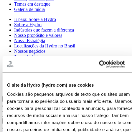
Temas em destaque
Galeria de mídia
Ir para:
Sobre a Hydro
Sobre a Hydro
Indústrias que fazem a diferença
Nosso propósito e valores
Nossa Estratégia
Localizações da Hydro no Brasil
Nossos negócios
Nossa história
Gerenciamento e Organização
Governança corporativa
Publicações
Suprimentos
Patrocínios
O site da Hydro (hydro.com) usa cookies
Stories By Hydro
Cookies são pequenos arquivos de texto que os sites usam
Voltar ao menu principal
para tornar a experiência do usuário mais eficiente. Usamos
cookies para personalizar conteúdo e anúncios, para fornece
recursos de mídia social e analisar nosso tráfego. Também
Fechar
compartilhamos informações sobre o uso do nosso site com
nossos parceiros de mídia social, publicidade e análise, que
Imprensa