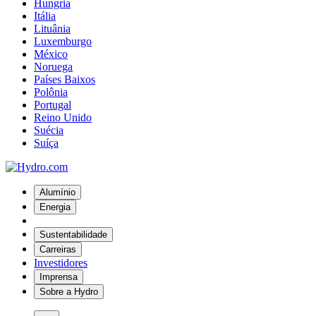
Hungria
Itália
Lituânia
Luxemburgo
México
Noruega
Países Baixos
Polônia
Portugal
Reino Unido
Suécia
Suíça
Alumínio
Energia
Sustentabilidade
Carreiras
Investidores
Imprensa
Sobre a Hydro