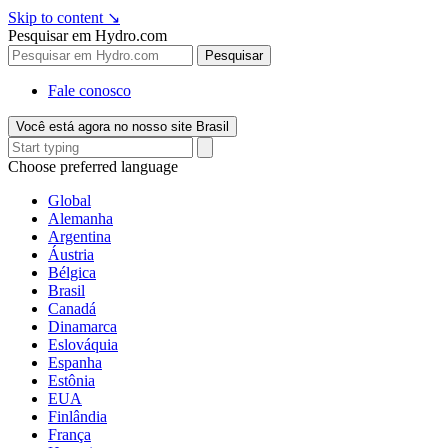
Skip to content
↘
Pesquisar em Hydro.com
Pesquisar
Fale conosco
Você está agora no nosso site Brasil
Choose preferred language
Global
Alemanha
Argentina
Áustria
Bélgica
Brasil
Canadá
Dinamarca
Eslováquia
Espanha
Estônia
EUA
Finlândia
França