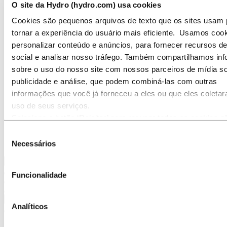
O site da Hydro (hydro.com) usa cookies
Temas em destaque
Galeria de mídia
Cookies são pequenos arquivos de texto que os sites usam 
tornar a experiência do usuário mais eficiente. Usamos coo
Ir para:
Sobre a Hydro
Sobre a Hydro
personalizar conteúdo e anúncios, para fornecer recursos d
Indústrias que fazem a diferença
social e analisar nosso tráfego. Também compartilhamos in
Nosso propósito e valores
sobre o uso do nosso site com nossos parceiros de mídia so
Nossa Estratégia
Localizações da Hydro no Brasil
publicidade e análise, que podem combiná-las com outras
Nossos negócios
informações que você já forneceu a eles ou que eles coleta
Nossa história
uso de seus serviços.
Gerenciamento e Organização
Governança corporativa
Selecione o botão ‘Rejeitar’ para recusar todos os cookies n
Suprimentos
necessários. Selecione o botão ‘Permitir seleção’ para aceita
Seleção
Patrocínios
cookies selecionados. Selecione o botão ‘Permitir todos’ para
Stories By Hydro
Necessários
de
todos os tipos de cookies. Importante - Você pode desativar 
consentimento
Voltar ao menu principal
o uso de cookies diretamente nas configurações do seu nav
Funcionalidade
Mas, lembre-se que ao fazer isso, é possível que alguns sit
funcionem como esperado.
Fechar
Analíticos