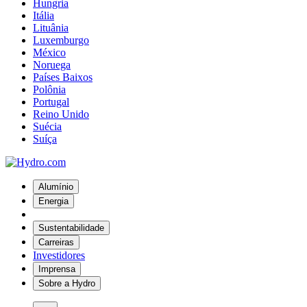
Hungria
Itália
Lituânia
Luxemburgo
México
Noruega
Países Baixos
Polônia
Portugal
Reino Unido
Suécia
Suíça
Alumínio
Energia
Sustentabilidade
Carreiras
Investidores
Imprensa
Sobre a Hydro