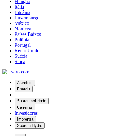
Hungria
Itália
Lituânia
Luxemburgo
México
Noruega
Países Baixos
Polônia
Portugal
Reino Unido
Suécia
Suíça
Alumínio
Energia
Sustentabilidade
Carreiras
Investidores
Imprensa
Sobre a Hydro