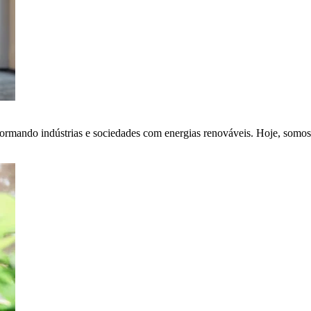
ormando indústrias e sociedades com energias renováveis. Hoje, somos 