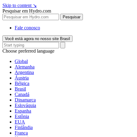
Skip to content
↘
Pesquisar em Hydro.com
Pesquisar
Fale conosco
Você está agora no nosso site Brasil
Choose preferred language
Global
Alemanha
Argentina
Áustria
Bélgica
Brasil
Canadá
Dinamarca
Eslováquia
Espanha
Estônia
EUA
Finlândia
França