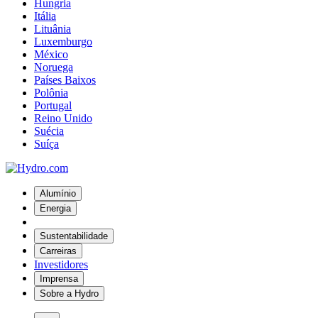
Hungria
Itália
Lituânia
Luxemburgo
México
Noruega
Países Baixos
Polônia
Portugal
Reino Unido
Suécia
Suíça
Alumínio
Energia
Sustentabilidade
Carreiras
Investidores
Imprensa
Sobre a Hydro