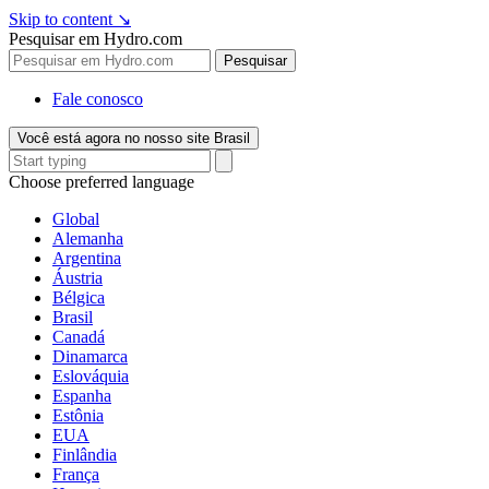
Skip to content
↘
Pesquisar em Hydro.com
Pesquisar
Fale conosco
Você está agora no nosso site Brasil
Choose preferred language
Global
Alemanha
Argentina
Áustria
Bélgica
Brasil
Canadá
Dinamarca
Eslováquia
Espanha
Estônia
EUA
Finlândia
França