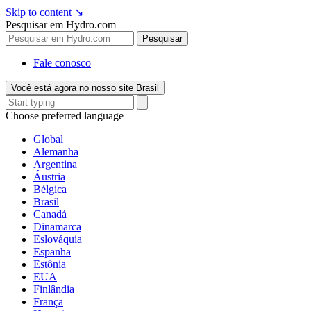
Skip to content
↘
Pesquisar em Hydro.com
Pesquisar
Fale conosco
Você está agora no nosso site Brasil
Choose preferred language
Global
Alemanha
Argentina
Áustria
Bélgica
Brasil
Canadá
Dinamarca
Eslováquia
Espanha
Estônia
EUA
Finlândia
França