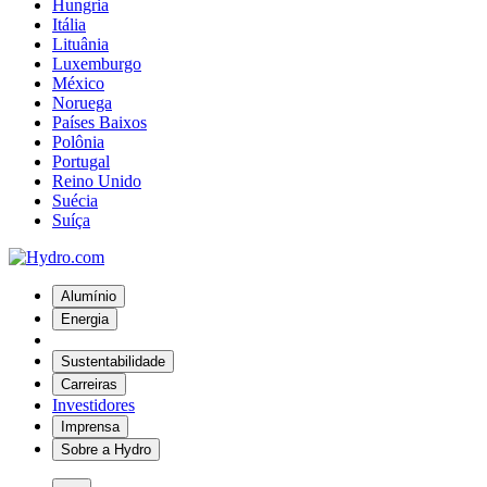
Hungria
Itália
Lituânia
Luxemburgo
México
Noruega
Países Baixos
Polônia
Portugal
Reino Unido
Suécia
Suíça
Alumínio
Energia
Sustentabilidade
Carreiras
Investidores
Imprensa
Sobre a Hydro