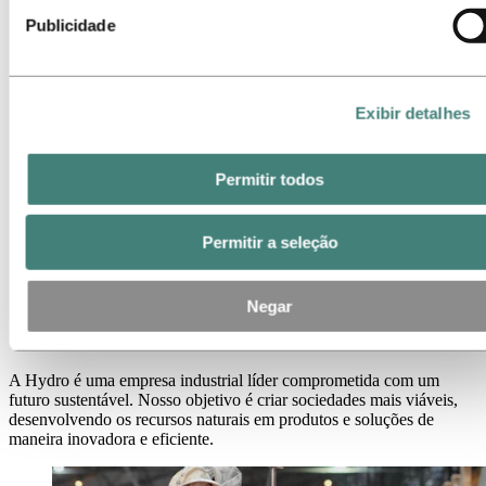
Sobre a Hydro
Publicidade
Indústrias que fazem a diferença
Nosso propósito e valores
Nossa Estratégia
Localizações da Hydro no Brasil
Exibir detalhes
Nossos negócios
Nossa história
Gerenciamento e Organização
Governança corporativa
Permitir todos
Suprimentos
Patrocínios
Stories By Hydro
Permitir a seleção
Sobre a Hydro
Sobre a Hydro
Negar
Sobre a Hydro
A Hydro é uma empresa industrial líder comprometida com um
futuro sustentável. Nosso objetivo é criar sociedades mais viáveis,
desenvolvendo os recursos naturais em produtos e soluções de
maneira inovadora e eficiente.