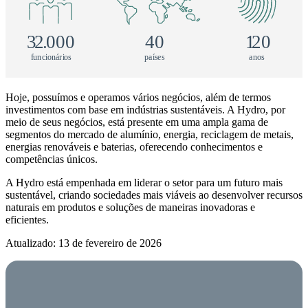
3
2
.
000
40
1
20
f
u
n
c
i
on
á
r
i
os
pa
í
s
e
s
a
n
os
Hoje, possuímos e operamos vários negócios, além de termos
investimentos com base em indústrias sustentáveis. A Hydro, por
meio de seus negócios, está presente em uma ampla gama de
segmentos do mercado de alumínio, energia, reciclagem de metais,
energias renováveis e baterias, oferecendo conhecimentos e
competências únicos.
A Hydro está empenhada em liderar o setor para um futuro mais
sustentável, criando sociedades mais viáveis ao desenvolver recursos
naturais em produtos e soluções de maneiras inovadoras e
eficientes.
Atualizado: 13 de fevereiro de 2026