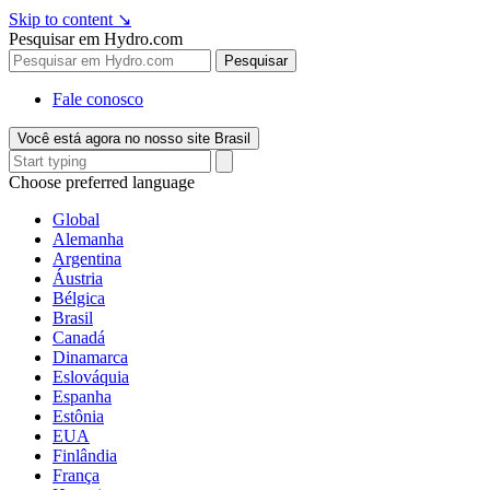
Skip to content
↘
Pesquisar em Hydro.com
Pesquisar
Fale conosco
Você está agora no nosso site Brasil
Choose preferred language
Global
Alemanha
Argentina
Áustria
Bélgica
Brasil
Canadá
Dinamarca
Eslováquia
Espanha
Estônia
EUA
Finlândia
França