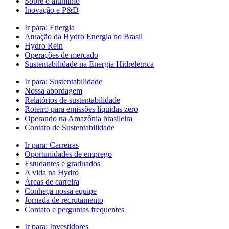
Sobre o alumínio
Inovação e P&D
Ir para:
Energia
Atuação da Hydro Energia no Brasil
Hydro Rein
Operações de mercado
Sustentabilidade na Energia Hidrelétrica
Ir para:
Sustentabilidade
Nossa abordagem
Relatórios de sustentabilidade
Roteiro para emissões líquidas zero
Operando na Amazônia brasileira
Contato de Sustentabilidade
Ir para:
Carreiras
Oportunidades de emprego
Estudantes e graduados
A vida na Hydro
Áreas de carreira
Conheça nossa equipe
Jornada de recrutamento
Contato e perguntas frequentes
Ir para:
Investidores