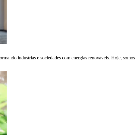
ormando indústrias e sociedades com energias renováveis. Hoje, somos 