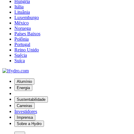
Hungria
Itália
Lituânia
Luxemburgo
México
Noruega
Países Baixos
Polônia
Portugal
Reino Unido
Suécia
Suíça
Alumínio
Energia
Sustentabilidade
Carreiras
Investidores
Imprensa
Sobre a Hydro