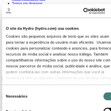
Temas em destaque
Galeria de mídia
Ir para:
Sobre a Hydro
Sobre a Hydro
Indústrias que fazem a diferença
O site da Hydro (hydro.com) usa cookies
Nosso propósito e valores
Nossa Estratégia
Cookies são pequenos arquivos de texto que os sites usam
Localizações da Hydro no Brasil
para tornar a experiência do usuário mais eficiente. Usamos
Nossos negócios
Nossa história
cookies para personalizar conteúdo e anúncios, para fornece
Gerenciamento e Organização
recursos de mídia social e analisar nosso tráfego. Também
Governança corporativa
compartilhamos informações sobre o uso do nosso site com
Suprimentos
Patrocínios
nossos parceiros de mídia social, publicidade e análise, que
Stories By Hydro
podem combiná-las com outras informações que você já
forneceu a eles ou que eles coletaram do uso de seus servi
Voltar ao menu principal
Selecione o botão ‘Rejeitar’ para recusar todos os cookies n
necessários. Selecione o botão ‘Permitir seleção’ para aceita
Seleção
os cookies selecionados. Selecione o botão ‘Permitir todos’ 
Necessários
de
Fechar
aceitar todos os tipos de cookies. Importante - Você pode
consentimento
Imprensa
desativar ou limitar o uso de cookies diretamente nas