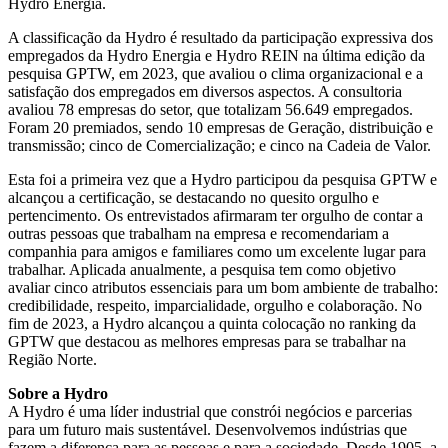
Hydro Energia.
A classificação da Hydro é resultado da participação expressiva dos
empregados da Hydro Energia e Hydro REIN na última edição da
pesquisa GPTW, em 2023, que avaliou o clima organizacional e a
satisfação dos empregados em diversos aspectos. A consultoria
avaliou 78 empresas do setor, que totalizam 56.649 empregados.
Foram 20 premiados, sendo 10 empresas de Geração, distribuição e
transmissão; cinco de Comercialização; e cinco na Cadeia de Valor.
Esta foi a primeira vez que a Hydro participou da pesquisa GPTW e
alcançou a certificação, se destacando no quesito orgulho e
pertencimento. Os entrevistados afirmaram ter orgulho de contar a
outras pessoas que trabalham na empresa e recomendariam a
companhia para amigos e familiares como um excelente lugar para
trabalhar. Aplicada anualmente, a pesquisa tem como objetivo
avaliar cinco atributos essenciais para um bom ambiente de trabalho:
credibilidade, respeito, imparcialidade, orgulho e colaboração. No
fim de 2023, a Hydro alcançou a quinta colocação no ranking da
GPTW que destacou as melhores empresas para se trabalhar na
Região Norte.
Sobre a Hydro
A Hydro é uma líder industrial que constrói negócios e parcerias
para um futuro mais sustentável. Desenvolvemos indústrias que
fazem a diferença para as pessoas e para a sociedade. Desde 1905, a