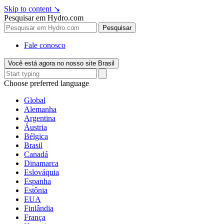
Skip to content
↘
Pesquisar em Hydro.com
Pesquisar
Fale conosco
Você está agora no nosso site Brasil
Choose preferred language
Global
Alemanha
Argentina
Áustria
Bélgica
Brasil
Canadá
Dinamarca
Eslováquia
Espanha
Estônia
EUA
Finlândia
França