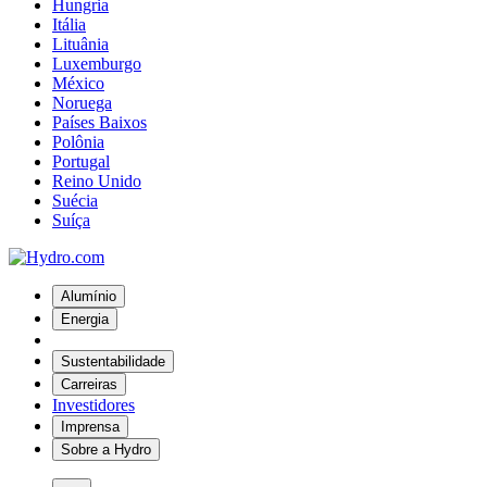
Hungria
Itália
Lituânia
Luxemburgo
México
Noruega
Países Baixos
Polônia
Portugal
Reino Unido
Suécia
Suíça
Alumínio
Energia
Sustentabilidade
Carreiras
Investidores
Imprensa
Sobre a Hydro