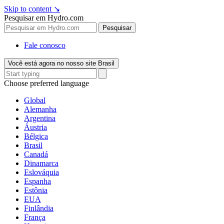
Skip to content
↘
Pesquisar em Hydro.com
Pesquisar
Fale conosco
Você está agora no nosso site Brasil
Choose preferred language
Global
Alemanha
Argentina
Áustria
Bélgica
Brasil
Canadá
Dinamarca
Eslováquia
Espanha
Estônia
EUA
Finlândia
França