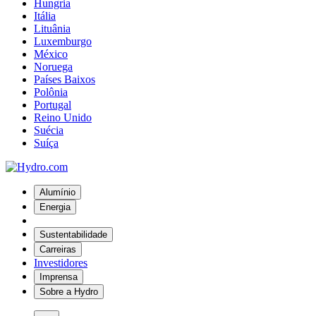
Hungria
Itália
Lituânia
Luxemburgo
México
Noruega
Países Baixos
Polônia
Portugal
Reino Unido
Suécia
Suíça
Alumínio
Energia
Sustentabilidade
Carreiras
Investidores
Imprensa
Sobre a Hydro