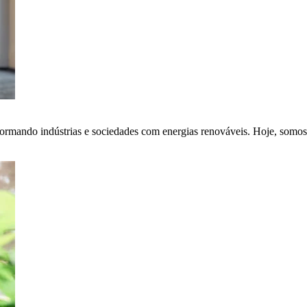
ormando indústrias e sociedades com energias renováveis. Hoje, somos 