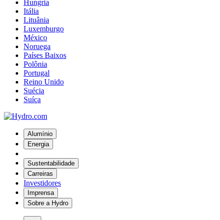
Hungria
Itália
Lituânia
Luxemburgo
México
Noruega
Países Baixos
Polônia
Portugal
Reino Unido
Suécia
Suíça
Alumínio
Energia
Sustentabilidade
Carreiras
Investidores
Imprensa
Sobre a Hydro