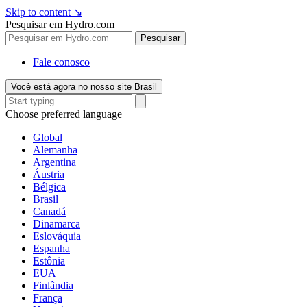
Skip to content
↘
Pesquisar em Hydro.com
Pesquisar
Fale conosco
Você está agora no nosso site Brasil
Choose preferred language
Global
Alemanha
Argentina
Áustria
Bélgica
Brasil
Canadá
Dinamarca
Eslováquia
Espanha
Estônia
EUA
Finlândia
França