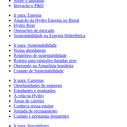
Sobre o alumínio
Inovação e P&D
Ir para:
Energia
Atuação da Hydro Energia no Brasil
Hydro Rein
Operações de mercado
Sustentabilidade na Energia Hidrelétrica
Ir para:
Sustentabilidade
Nossa abordagem
Relatórios de sustentabilidade
Roteiro para emissões líquidas zero
Operando na Amazônia brasileira
Contato de Sustentabilidade
Ir para:
Carreiras
Oportunidades de emprego
Estudantes e graduados
A vida na Hydro
Áreas de carreira
Conheça nossa equipe
Jornada de recrutamento
Contato e perguntas frequentes
Ir para:
Investidores