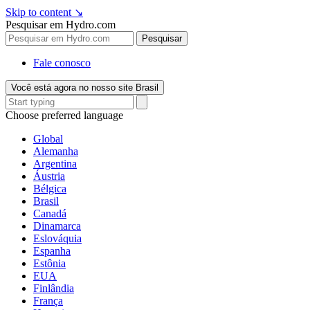
Skip to content
↘
Pesquisar em Hydro.com
Pesquisar
Fale conosco
Você está agora no nosso site Brasil
Choose preferred language
Global
Alemanha
Argentina
Áustria
Bélgica
Brasil
Canadá
Dinamarca
Eslováquia
Espanha
Estônia
EUA
Finlândia
França