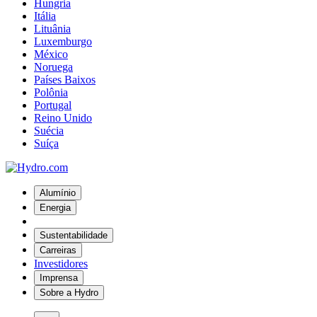
Hungria
Itália
Lituânia
Luxemburgo
México
Noruega
Países Baixos
Polônia
Portugal
Reino Unido
Suécia
Suíça
Alumínio
Energia
Sustentabilidade
Carreiras
Investidores
Imprensa
Sobre a Hydro