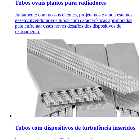
Tubos ovais planos para radiadores
Juntamente com nossos clientes, projetamos e ainda estamos
desenvolvendo novos tubos com características aprimoradas
para enfrentar esses novos desafios dos dispositivos de
resfriamento.
Tubos com dispositivos de turbulência inseridos