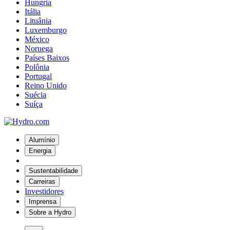
Hungria
Itália
Lituânia
Luxemburgo
México
Noruega
Países Baixos
Polônia
Portugal
Reino Unido
Suécia
Suíça
Alumínio
Energia
Sustentabilidade
Carreiras
Investidores
Imprensa
Sobre a Hydro