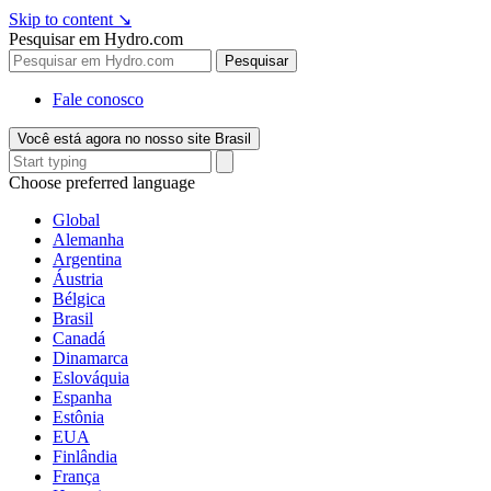
Skip to content
↘
Pesquisar em Hydro.com
Pesquisar
Fale conosco
Você está agora no nosso site Brasil
Choose preferred language
Global
Alemanha
Argentina
Áustria
Bélgica
Brasil
Canadá
Dinamarca
Eslováquia
Espanha
Estônia
EUA
Finlândia
França