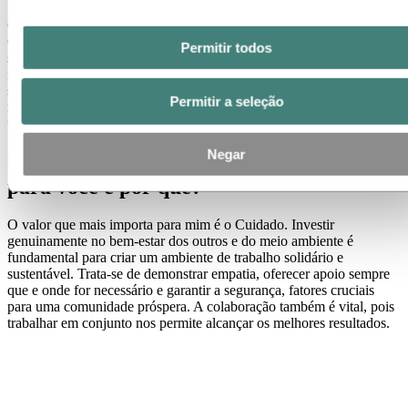
O que me motiva a ir além é a minha crença nos valores de
Cuidado, Coragem e Colaboração. Encontro uma profunda
Permitir todos
sensação de realização em ajudar os outros e sou apaixonada por
fazer a diferença e contribuir para um ambiente de trabalho e uma
sociedade positivos. Testemunhar o impacto dos meus esforços nos
Permitir a seleção
meus colegas e na comunidade me inspira a continuar agindo e
tomando decisões que promovam mudanças positivas.
Negar
Quais valores da Hydro significam mais
para você e por quê?
O valor que mais importa para mim é o Cuidado. Investir
genuinamente no bem-estar dos outros e do meio ambiente é
fundamental para criar um ambiente de trabalho solidário e
sustentável. Trata-se de demonstrar empatia, oferecer apoio sempre
que e onde for necessário e garantir a segurança, fatores cruciais
para uma comunidade próspera. A colaboração também é vital, pois
trabalhar em conjunto nos permite alcançar os melhores resultados.