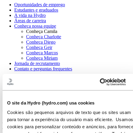
Oportunidades de emprego
Estudantes e graduados
A vida na Hydro
Áreas de carreira
Conheça nossa equipe
Conheça Camila
Conheça Charlotte
Conheça Diego
Conheça Geir
Conheça Marcos
Conheça Miriam
Jornada de recrutamento
Contato e perguntas frequentes
Carreiras
Conheça nossa equipe
Conheça Camila
Conheça Camila: Um trabalho onde você
O site da Hydro (hydro.com) usa cookies
é importante
Cookies são pequenos arquivos de texto que os sites usam
para tornar a experiência do usuário mais eficiente. Usamos
Camila é conhecida no escritório como uma colega empática que
cookies para personalizar conteúdo e anúncios, para fornece
defende a colaboração e o trabalho em equipe e não tem medo de se