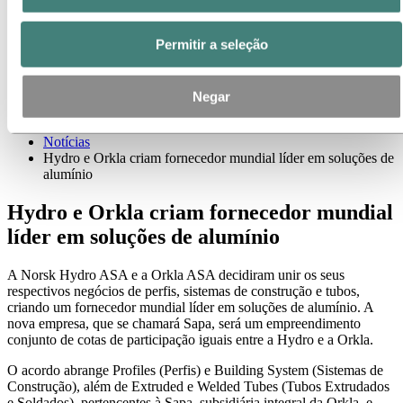
Contatos de meios de comunicação
Notícias
Permitir a seleção
Assinatura de notícias
Visão geral da Hydro
Temas em destaque
Galeria de mídia
Negar
Imprensa
Notícias
Hydro e Orkla criam fornecedor mundial líder em soluções de
alumínio
Hydro e Orkla criam fornecedor mundial
líder em soluções de alumínio
A Norsk Hydro ASA e a Orkla ASA decidiram unir os seus
respectivos negócios de perfis, sistemas de construção e tubos,
criando um fornecedor mundial líder em soluções de alumínio. A
nova empresa, que se chamará Sapa, será um empreendimento
conjunto de cotas de participação iguais entre a Hydro e a Orkla.
O acordo abrange Profiles (Perfis) e Building System (Sistemas de
Construção), além de Extruded e Welded Tubes (Tubos Extrudados
e Soldados), pertencentes à Sapa, subsidiária integral da Orkla, e