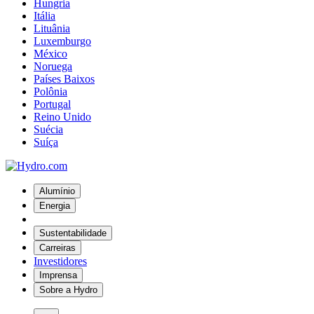
Hungria
Itália
Lituânia
Luxemburgo
México
Noruega
Países Baixos
Polônia
Portugal
Reino Unido
Suécia
Suíça
Alumínio
Energia
Sustentabilidade
Carreiras
Investidores
Imprensa
Sobre a Hydro