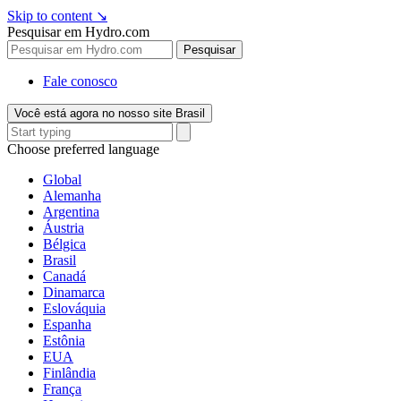
Skip to content
↘
Pesquisar em Hydro.com
Pesquisar
Fale conosco
Você está agora no nosso site Brasil
Choose preferred language
Global
Alemanha
Argentina
Áustria
Bélgica
Brasil
Canadá
Dinamarca
Eslováquia
Espanha
Estônia
EUA
Finlândia
França