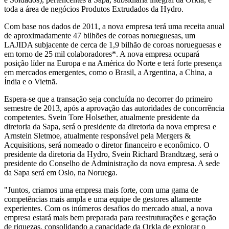
toda a área de negócios Produtos Extrudados da Hydro.
Com base nos dados de 2011, a nova empresa terá uma receita anual
de aproximadamente 47 bilhões de coroas norueguesas, um
LAJIDA subjacente de cerca de 1,9 bilhão de coroas norueguesas e
em torno de 25 mil colaboradores*. A nova empresa ocupará
posição líder na Europa e na América do Norte e terá forte presença
em mercados emergentes, como o Brasil, a Argentina, a China, a
Índia e o Vietnã.
Espera-se que a transação seja concluída no decorrer do primeiro
semestre de 2013, após a aprovação das autoridades de concorrência
competentes. Svein Tore Holsether, atualmente presidente da
diretoria da Sapa, será o presidente da diretoria da nova empresa e
Arnstein Sletmoe, atualmente responsável pela Mergers &
Acquisitions, será nomeado o diretor financeiro e econômico. O
presidente da diretoria da Hydro, Svein Richard Brandtzæg, será o
presidente do Conselho de Administração da nova empresa. A sede
da Sapa será em Oslo, na Noruega.
"Juntos, criamos uma empresa mais forte, com uma gama de
competências mais ampla e uma equipe de gestores altamente
experientes. Com os inúmeros desafios do mercado atual, a nova
empresa estará mais bem preparada para reestruturações e geração
de riquezas, consolidando a capacidade da Orkla de explorar o