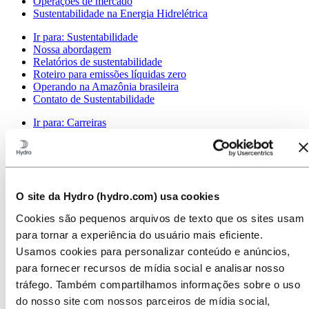
Operações de mercado
Sustentabilidade na Energia Hidrelétrica
Ir para:
Sustentabilidade
Nossa abordagem
Relatórios de sustentabilidade
Roteiro para emissões líquidas zero
Operando na Amazônia brasileira
Contato de Sustentabilidade
Ir para:
Carreiras
Oportunidades de emprego
Estudantes e graduados
A vida na Hydro
Áreas de carreira
Conheça nossa equipe
O site da Hydro (hydro.com) usa cookies
Jornada de recrutamento
Contato e perguntas frequentes
Cookies são pequenos arquivos de texto que os sites usam
Ir para:
Investidores
para tornar a experiência do usuário mais eficiente.
Contatos de investidores
Usamos cookies para personalizar conteúdo e anúncios,
para fornecer recursos de mídia social e analisar nosso
Ir para:
Imprensa
Contatos de meios de comunicação
tráfego. Também compartilhamos informações sobre o uso
Notícias
do nosso site com nossos parceiros de mídia social,
Visão geral da Hydro