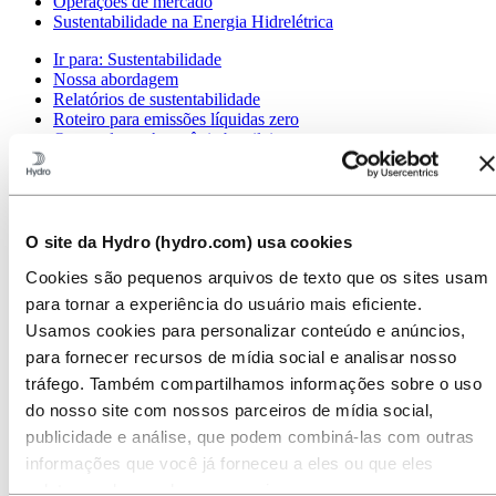
Operações de mercado
Sustentabilidade na Energia Hidrelétrica
Ir para:
Sustentabilidade
Nossa abordagem
Relatórios de sustentabilidade
Roteiro para emissões líquidas zero
Operando na Amazônia brasileira
Contato de Sustentabilidade
Ir para:
Carreiras
Oportunidades de emprego
Estudantes e graduados
O site da Hydro (hydro.com) usa cookies
A vida na Hydro
Áreas de carreira
Cookies são pequenos arquivos de texto que os sites usam
Conheça nossa equipe
para tornar a experiência do usuário mais eficiente.
Jornada de recrutamento
Usamos cookies para personalizar conteúdo e anúncios,
Contato e perguntas frequentes
para fornecer recursos de mídia social e analisar nosso
Ir para:
Investidores
tráfego. Também compartilhamos informações sobre o uso
Contatos de investidores
do nosso site com nossos parceiros de mídia social,
Ir para:
Imprensa
publicidade e análise, que podem combiná-las com outras
Contatos de meios de comunicação
informações que você já forneceu a eles ou que eles
Notícias
coletaram do uso de seus serviços.
Visão geral da Hydro