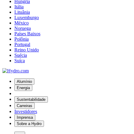
Hungria
Itália
Lituânia
Luxemburgo
México
Noruega
Países Baixos
Polônia
Portugal
Reino Unido
Suécia
Suíça
Alumínio
Energia
Sustentabilidade
Carreiras
Investidores
Imprensa
Sobre a Hydro