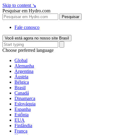
Skip to content
↘
Pesquisar em Hydro.com
Pesquisar
Fale conosco
Você está agora no nosso site Brasil
Choose preferred language
Global
Alemanha
Argentina
Áustria
Bélgica
Brasil
Canadá
Dinamarca
Eslováquia
Espanha
Estônia
EUA
Finlândia
França