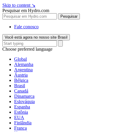
Skip to content
↘
Pesquisar em Hydro.com
Pesquisar
Fale conosco
Você está agora no nosso site Brasil
Choose preferred language
Global
Alemanha
Argentina
Áustria
Bélgica
Brasil
Canadá
Dinamarca
Eslováquia
Espanha
Estônia
EUA
Finlândia
França