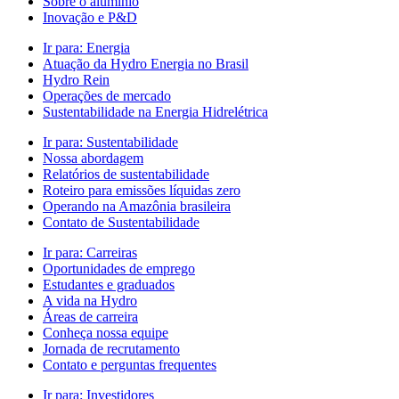
Sobre o alumínio
Inovação e P&D
Ir para:
Energia
Atuação da Hydro Energia no Brasil
Hydro Rein
Operações de mercado
Sustentabilidade na Energia Hidrelétrica
Ir para:
Sustentabilidade
Nossa abordagem
Relatórios de sustentabilidade
Roteiro para emissões líquidas zero
Operando na Amazônia brasileira
Contato de Sustentabilidade
Ir para:
Carreiras
Oportunidades de emprego
Estudantes e graduados
A vida na Hydro
Áreas de carreira
Conheça nossa equipe
Jornada de recrutamento
Contato e perguntas frequentes
Ir para:
Investidores