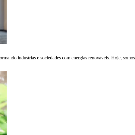
ormando indústrias e sociedades com energias renováveis. Hoje, somos 