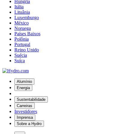
Hungria
Itália
Lituânia
Luxemburgo
México
Noruega
Países Baixos
Polônia
Portugal
Reino Unido
Suécia
Suíça
Alumínio
Energia
Sustentabilidade
Carreiras
Investidores
Imprensa
Sobre a Hydro