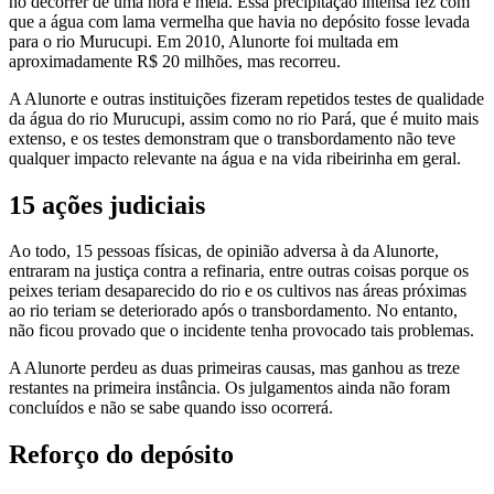
no decorrer de uma hora e meia. Essa precipitação intensa fez com
que a água com lama vermelha que havia no depósito fosse levada
para o rio Murucupi. Em 2010, Alunorte foi multada em
aproximadamente R$ 20 milhões, mas recorreu.
A Alunorte e outras instituições fizeram repetidos testes de qualidade
da água do rio Murucupi, assim como no rio Pará, que é muito mais
extenso, e os testes demonstram que o transbordamento não teve
qualquer impacto relevante na água e na vida ribeirinha em geral.
15 ações judiciais
Ao todo, 15 pessoas físicas, de opinião adversa à da Alunorte,
entraram na justiça contra a refinaria, entre outras coisas porque os
peixes teriam desaparecido do rio e os cultivos nas áreas próximas
ao rio teriam se deteriorado após o transbordamento. No entanto,
não ficou provado que o incidente tenha provocado tais problemas.
A Alunorte perdeu as duas primeiras causas, mas ganhou as treze
restantes na primeira instância. Os julgamentos ainda não foram
concluídos e não se sabe quando isso ocorrerá.
Reforço do depósito