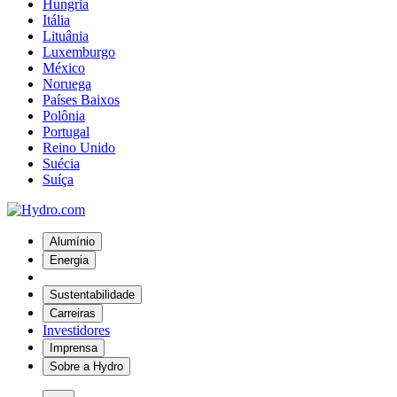
Hungria
Itália
Lituânia
Luxemburgo
México
Noruega
Países Baixos
Polônia
Portugal
Reino Unido
Suécia
Suíça
Alumínio
Energia
Sustentabilidade
Carreiras
Investidores
Imprensa
Sobre a Hydro