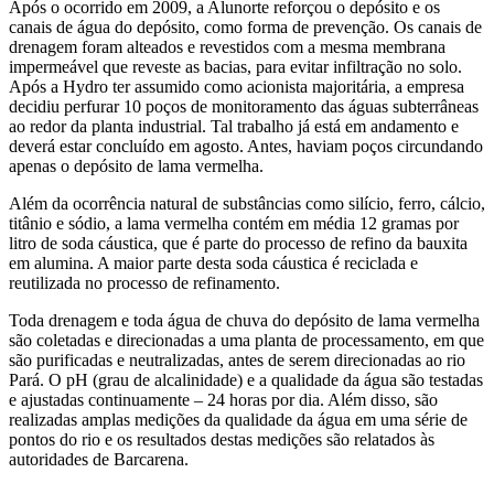
Após o ocorrido em 2009, a Alunorte reforçou o depósito e os
canais de água do depósito, como forma de prevenção. Os canais de
drenagem foram alteados e revestidos com a mesma membrana
impermeável que reveste as bacias, para evitar infiltração no solo.
Após a Hydro ter assumido como acionista majoritária, a empresa
decidiu perfurar 10 poços de monitoramento das águas subterrâneas
ao redor da planta industrial. Tal trabalho já está em andamento e
deverá estar concluído em agosto. Antes, haviam poços circundando
apenas o depósito de lama vermelha.
Além da ocorrência natural de substâncias como silício, ferro, cálcio,
titânio e sódio, a lama vermelha contém em média 12 gramas por
litro de soda cáustica, que é parte do processo de refino da bauxita
em alumina. A maior parte desta soda cáustica é reciclada e
reutilizada no processo de refinamento.
Toda drenagem e toda água de chuva do depósito de lama vermelha
são coletadas e direcionadas a uma planta de processamento, em que
são purificadas e neutralizadas, antes de serem direcionadas ao rio
Pará. O pH (grau de alcalinidade) e a qualidade da água são testadas
e ajustadas continuamente – 24 horas por dia. Além disso, são
realizadas amplas medições da qualidade da água em uma série de
pontos do rio e os resultados destas medições são relatados às
autoridades de Barcarena.