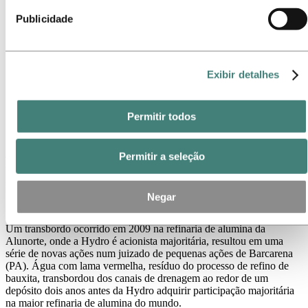
Contatos de meios de comunicação
Publicidade
Notícias
Assinatura de notícias
Visão geral da Hydro
Temas em destaque
Galeria de mídia
Exibir detalhes
Imprensa
Notícias
Permitir todos
Refinaria de alumina da Hydro no Brasil é processada por
transbordo ocorrido em 2009
Permitir a seleção
Refinaria de alumina da Hydro no Brasil
é processada por transbordo ocorrido em
2009
Negar
Um transbordo ocorrido em 2009 na refinaria de alumina da
Alunorte, onde a Hydro é acionista majoritária, resultou em uma
série de novas ações num juizado de pequenas ações de Barcarena
(PA). Água com lama vermelha, resíduo do processo de refino de
bauxita, transbordou dos canais de drenagem ao redor de um
depósito dois anos antes da Hydro adquirir participação majoritária
na maior refinaria de alumina do mundo.