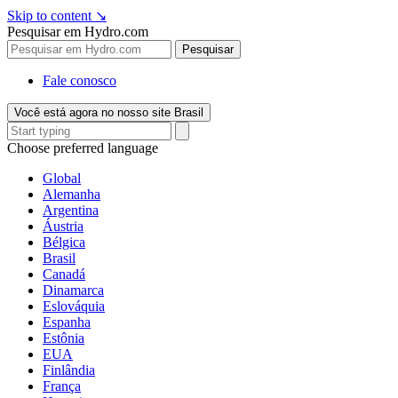
Skip to content
↘
Pesquisar em Hydro.com
Pesquisar
Fale conosco
Você está agora no nosso site Brasil
Choose preferred language
Global
Alemanha
Argentina
Áustria
Bélgica
Brasil
Canadá
Dinamarca
Eslováquia
Espanha
Estônia
EUA
Finlândia
França