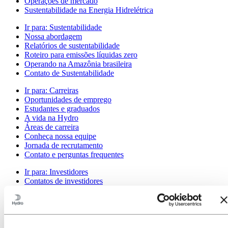
Operações de mercado
Sustentabilidade na Energia Hidrelétrica
Ir para:
Sustentabilidade
Nossa abordagem
Relatórios de sustentabilidade
Roteiro para emissões líquidas zero
Operando na Amazônia brasileira
Contato de Sustentabilidade
Ir para:
Carreiras
Oportunidades de emprego
Estudantes e graduados
A vida na Hydro
Áreas de carreira
Conheça nossa equipe
Jornada de recrutamento
Contato e perguntas frequentes
Ir para:
Investidores
Contatos de investidores
Ir para:
Imprensa
Contatos de meios de comunicação
Notícias
Visão geral da Hydro