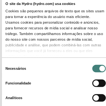
Temas em destaque
O site da Hydro (hydro.com) usa cookies
Galeria de mídia
Cookies são pequenos arquivos de texto que os sites usam
Ir para:
Sobre a Hydro
para tornar a experiência do usuário mais eficiente.
Sobre a Hydro
Usamos cookies para personalizar conteúdo e anúncios,
Indústrias que fazem a diferença
para fornecer recursos de mídia social e analisar nosso
Nosso propósito e valores
Nossa Estratégia
tráfego. Também compartilhamos informações sobre o uso
Localizações da Hydro no Brasil
do nosso site com nossos parceiros de mídia social,
Nossos negócios
publicidade e análise, que podem combiná-las com outras
Nossa história
Gerenciamento e Organização
informações que você já forneceu a eles ou que eles
Governança corporativa
coletaram do uso de seus serviços.
Suprimentos
Selecione o botão ‘Rejeitar’ para recusar todos os cookies
Patrocínios
Seleção
Stories By Hydro
não necessários. Selecione o botão ‘Permitir seleção’ para
Necessários
de
aceitar os cookies selecionados. Selecione o botão ‘Permitir
consentimento
Voltar ao menu principal
todos’ para aceitar todos os tipos de cookies. Importante -
Funcionalidade
Você pode desativar ou limitar o uso de cookies diretamente
nas configurações do seu navegador. Mas, lembre-se que
Fechar
ao fazer isso, é possível que alguns sites não funcionem
Analíticos
Imprensa
como esperado.