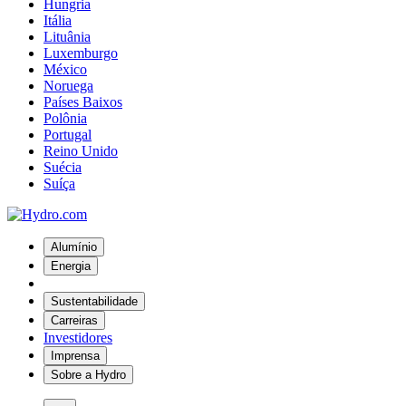
Hungria
Itália
Lituânia
Luxemburgo
México
Noruega
Países Baixos
Polônia
Portugal
Reino Unido
Suécia
Suíça
Alumínio
Energia
Sustentabilidade
Carreiras
Investidores
Imprensa
Sobre a Hydro