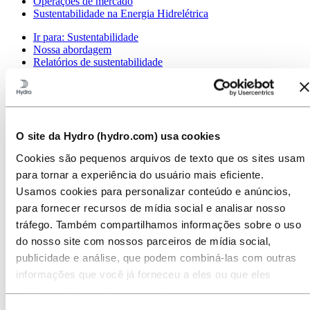
Operações de mercado
Sustentabilidade na Energia Hidrelétrica
Ir para:
Sustentabilidade
Nossa abordagem
Relatórios de sustentabilidade
Roteiro para emissões líquidas zero
Operando na Amazônia brasileira
Contato de Sustentabilidade
Ir para:
Carreiras
Oportunidades de emprego
O site da Hydro (hydro.com) usa cookies
Estudantes e graduados
Cookies são pequenos arquivos de texto que os sites usam
A vida na Hydro
Áreas de carreira
para tornar a experiência do usuário mais eficiente.
Conheça nossa equipe
Usamos cookies para personalizar conteúdo e anúncios,
Jornada de recrutamento
para fornecer recursos de mídia social e analisar nosso
Contato e perguntas frequentes
tráfego. Também compartilhamos informações sobre o uso
Ir para:
Investidores
do nosso site com nossos parceiros de mídia social,
Contatos de investidores
publicidade e análise, que podem combiná-las com outras
Ir para:
Imprensa
informações que você já forneceu a eles ou que eles
Contatos de meios de comunicação
coletaram do uso de seus serviços.
Notícias
Visão geral da Hydro
Selecione o botão ‘Rejeitar’ para recusar todos os cookies