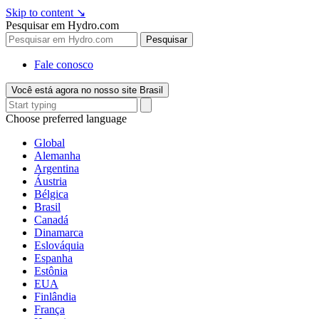
Skip to content
↘
Pesquisar em Hydro.com
Pesquisar
Fale conosco
Você está agora no nosso site Brasil
Choose preferred language
Global
Alemanha
Argentina
Áustria
Bélgica
Brasil
Canadá
Dinamarca
Eslováquia
Espanha
Estônia
EUA
Finlândia
França