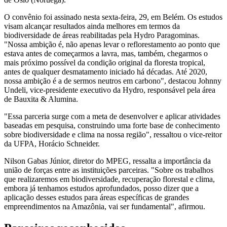
O convênio foi assinado nesta sexta-feira, 29, em Belém. Os estudos
visam alcançar resultados ainda melhores em termos da
biodiversidade de áreas reabilitadas pela Hydro Paragominas.
"Nossa ambição é, não apenas levar o reflorestamento ao ponto que
estava antes de começarmos a lavra, mas, também, chegarmos o
mais próximo possível da condição original da floresta tropical,
antes de qualquer desmatamento iniciado há décadas. Até 2020,
nossa ambição é a de sermos neutros em carbono", destacou Johnny
Undeli, vice-presidente executivo da Hydro, responsável pela área
de Bauxita & Alumina.
"Essa parceria surge com a meta de desenvolver e aplicar atividades
baseadas em pesquisa, construindo uma forte base de conhecimento
sobre biodiversidade e clima na nossa região", ressaltou o vice-reitor
da UFPA, Horácio Schneider.
Nilson Gabas Júnior, diretor do MPEG, ressalta a importância da
união de forças entre as instituições parceiras. "Sobre os trabalhos
que realizaremos em biodiversidade, recuperação florestal e clima,
embora já tenhamos estudos aprofundados, posso dizer que a
aplicação desses estudos para áreas específicas de grandes
empreendimentos na Amazônia, vai ser fundamental", afirmou.