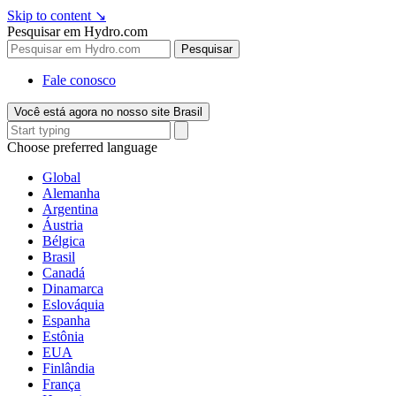
Skip to content
↘
Pesquisar em Hydro.com
Pesquisar
Fale conosco
Você está agora no nosso site Brasil
Choose preferred language
Global
Alemanha
Argentina
Áustria
Bélgica
Brasil
Canadá
Dinamarca
Eslováquia
Espanha
Estônia
EUA
Finlândia
França