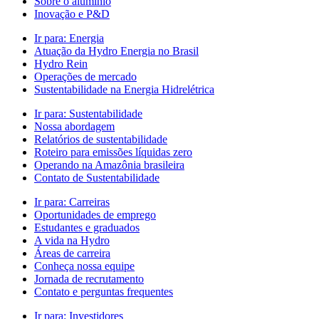
Sobre o alumínio
Inovação e P&D
Ir para:
Energia
Atuação da Hydro Energia no Brasil
Hydro Rein
Operações de mercado
Sustentabilidade na Energia Hidrelétrica
Ir para:
Sustentabilidade
Nossa abordagem
Relatórios de sustentabilidade
Roteiro para emissões líquidas zero
Operando na Amazônia brasileira
Contato de Sustentabilidade
Ir para:
Carreiras
Oportunidades de emprego
Estudantes e graduados
A vida na Hydro
Áreas de carreira
Conheça nossa equipe
Jornada de recrutamento
Contato e perguntas frequentes
Ir para:
Investidores