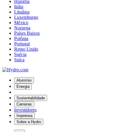
Hungria
Itália
Lituânia
Luxemburgo
México
Noruega
Países Baixos
Polônia
Portugal
Reino Unido
Suécia
Suíça
Alumínio
Energia
Sustentabilidade
Carreiras
Investidores
Imprensa
Sobre a Hydro