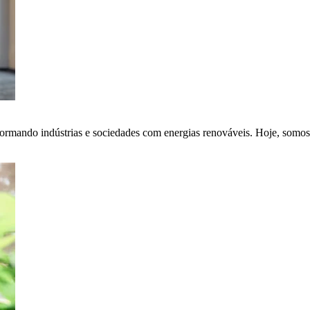
ormando indústrias e sociedades com energias renováveis. Hoje, somos 