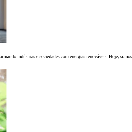
ormando indústrias e sociedades com energias renováveis. Hoje, somos 