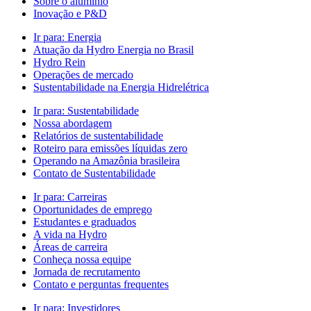
Sobre o alumínio
Inovação e P&D
Ir para:
Energia
Atuação da Hydro Energia no Brasil
Hydro Rein
Operações de mercado
Sustentabilidade na Energia Hidrelétrica
Ir para:
Sustentabilidade
Nossa abordagem
Relatórios de sustentabilidade
Roteiro para emissões líquidas zero
Operando na Amazônia brasileira
Contato de Sustentabilidade
Ir para:
Carreiras
Oportunidades de emprego
Estudantes e graduados
A vida na Hydro
Áreas de carreira
Conheça nossa equipe
Jornada de recrutamento
Contato e perguntas frequentes
Ir para:
Investidores