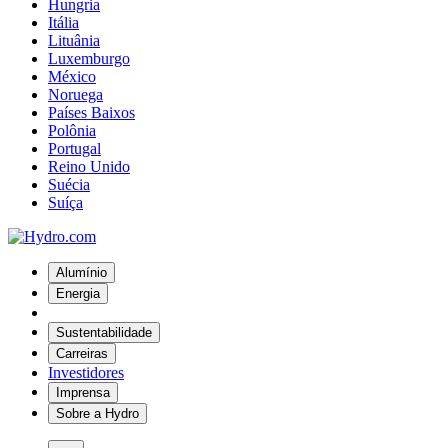
Hungria
Itália
Lituânia
Luxemburgo
México
Noruega
Países Baixos
Polônia
Portugal
Reino Unido
Suécia
Suíça
Alumínio
Energia
Sustentabilidade
Carreiras
Investidores
Imprensa
Sobre a Hydro