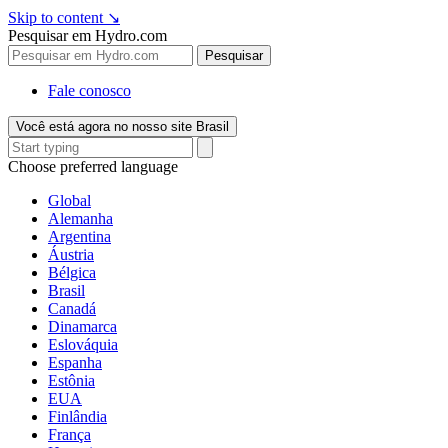
Skip to content
↘
Pesquisar em Hydro.com
Pesquisar
Fale conosco
Você está agora no nosso site Brasil
Choose preferred language
Global
Alemanha
Argentina
Áustria
Bélgica
Brasil
Canadá
Dinamarca
Eslováquia
Espanha
Estônia
EUA
Finlândia
França