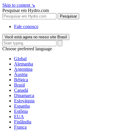
Skip to content
↘
Pesquisar em Hydro.com
Pesquisar
Fale conosco
Você está agora no nosso site Brasil
Choose preferred language
Global
Alemanha
Argentina
Áustria
Bélgica
Brasil
Canadá
Dinamarca
Eslováquia
Espanha
Estônia
EUA
Finlândia
França