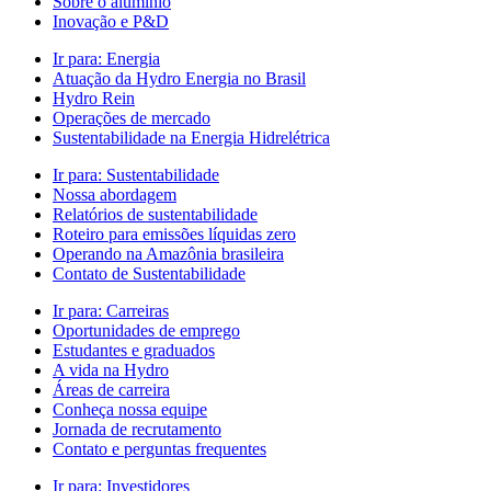
Sobre o alumínio
Inovação e P&D
Ir para:
Energia
Atuação da Hydro Energia no Brasil
Hydro Rein
Operações de mercado
Sustentabilidade na Energia Hidrelétrica
Ir para:
Sustentabilidade
Nossa abordagem
Relatórios de sustentabilidade
Roteiro para emissões líquidas zero
Operando na Amazônia brasileira
Contato de Sustentabilidade
Ir para:
Carreiras
Oportunidades de emprego
Estudantes e graduados
A vida na Hydro
Áreas de carreira
Conheça nossa equipe
Jornada de recrutamento
Contato e perguntas frequentes
Ir para:
Investidores