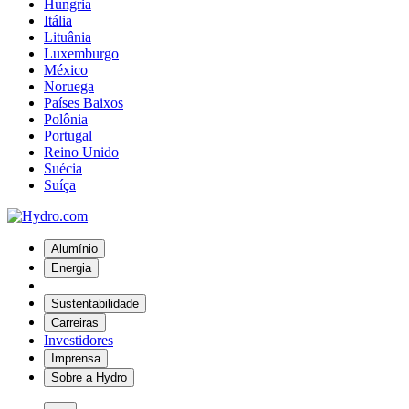
Hungria
Itália
Lituânia
Luxemburgo
México
Noruega
Países Baixos
Polônia
Portugal
Reino Unido
Suécia
Suíça
Alumínio
Energia
Sustentabilidade
Carreiras
Investidores
Imprensa
Sobre a Hydro