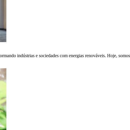
ormando indústrias e sociedades com energias renováveis. Hoje, somos 