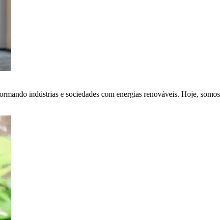
ormando indústrias e sociedades com energias renováveis. Hoje, somos 