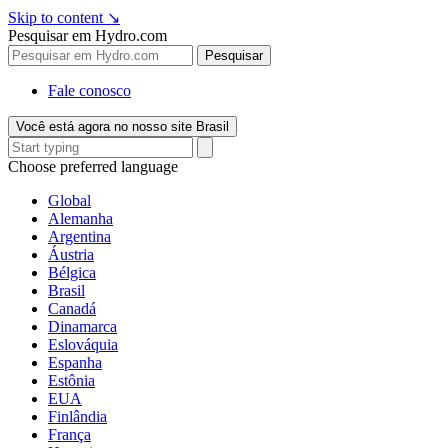
Skip to content
↘
Pesquisar em Hydro.com
Pesquisar
Fale conosco
Você está agora no nosso site Brasil
Choose preferred language
Global
Alemanha
Argentina
Áustria
Bélgica
Brasil
Canadá
Dinamarca
Eslováquia
Espanha
Estônia
EUA
Finlândia
França