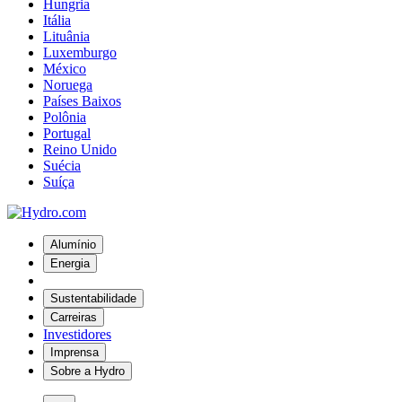
Hungria
Itália
Lituânia
Luxemburgo
México
Noruega
Países Baixos
Polônia
Portugal
Reino Unido
Suécia
Suíça
Alumínio
Energia
Sustentabilidade
Carreiras
Investidores
Imprensa
Sobre a Hydro