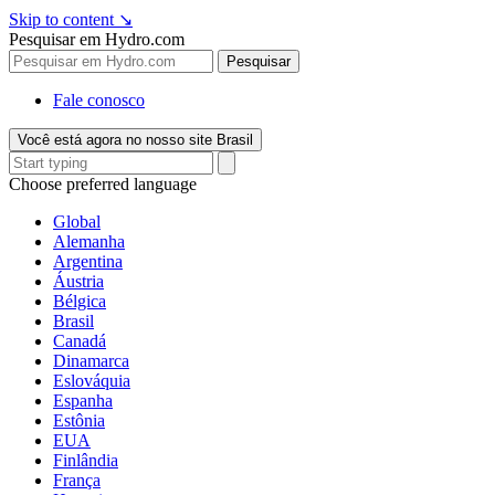
Skip to content
↘
Pesquisar em Hydro.com
Pesquisar
Fale conosco
Você está agora no nosso site Brasil
Choose preferred language
Global
Alemanha
Argentina
Áustria
Bélgica
Brasil
Canadá
Dinamarca
Eslováquia
Espanha
Estônia
EUA
Finlândia
França