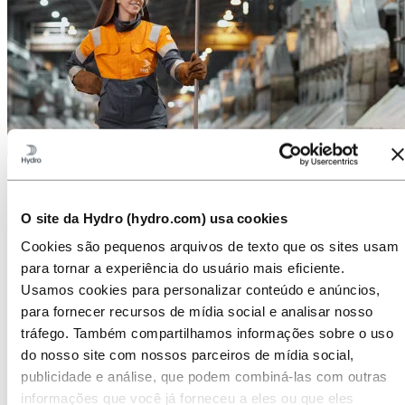
Sobre a Hydro
A Hydro é uma empresa líder em alumínio e energias renováveis
que constrói empresas e parcerias para um futuro mais sustentável.
O site da Hydro (hydro.com) usa cookies
Temos 32 000 colaboradores em mais de 140 locais e 40 países.
Cookies são pequenos arquivos de texto que os sites usam
Ir para:
Alumínio
para tornar a experiência do usuário mais eficiente.
Produtos
Usamos cookies para personalizar conteúdo e anúncios,
Indústrias que atendemos
Sobre o alumínio
para fornecer recursos de mídia social e analisar nosso
Inovação e P&D
tráfego. Também compartilhamos informações sobre o uso
do nosso site com nossos parceiros de mídia social,
Ir para:
Energia
Atuação da Hydro Energia no Brasil
publicidade e análise, que podem combiná-las com outras
Hydro Rein
informações que você já forneceu a eles ou que eles