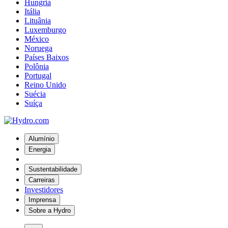
Hungria
Itália
Lituânia
Luxemburgo
México
Noruega
Países Baixos
Polônia
Portugal
Reino Unido
Suécia
Suíça
Alumínio
Energia
Sustentabilidade
Carreiras
Investidores
Imprensa
Sobre a Hydro