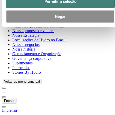
Permitir a seleção
Temas em destaque
Galeria de mídia
Negar
Ir para:
Sobre a Hydro
Sobre a Hydro
Indústrias que fazem a diferença
Nosso propósito e valores
Nossa Estratégia
Localizações da Hydro no Brasil
Nossos negócios
Nossa história
Gerenciamento e Organização
Governança corporativa
Suprimentos
Patrocínios
Stories By Hydro
Voltar ao menu principal
Fechar
Imprensa