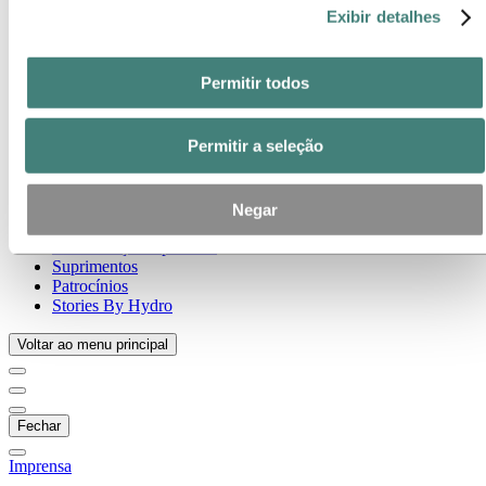
Temas em destaque
Exibir detalhes
Galeria de mídia
Ir para:
Sobre a Hydro
Permitir todos
Sobre a Hydro
Indústrias que fazem a diferença
Nosso propósito e valores
Permitir a seleção
Nossa Estratégia
Localizações da Hydro no Brasil
Nossos negócios
Nossa história
Negar
Gerenciamento e Organização
Governança corporativa
Suprimentos
Patrocínios
Stories By Hydro
Voltar ao menu principal
Fechar
Imprensa