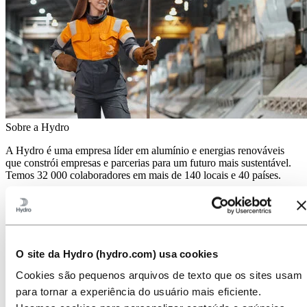
Sobre a Hydro
A Hydro é uma empresa líder em alumínio e energias renováveis
que constrói empresas e parcerias para um futuro mais sustentável.
Temos 32 000 colaboradores em mais de 140 locais e 40 países.
Ir para:
Alumínio
Produtos
Indústrias que atendemos
Sobre o alumínio
Inovação e P&D
O site da Hydro (hydro.com) usa cookies
Ir para:
Energia
Cookies são pequenos arquivos de texto que os sites usam
Atuação da Hydro Energia no Brasil
para tornar a experiência do usuário mais eficiente.
Hydro Rein