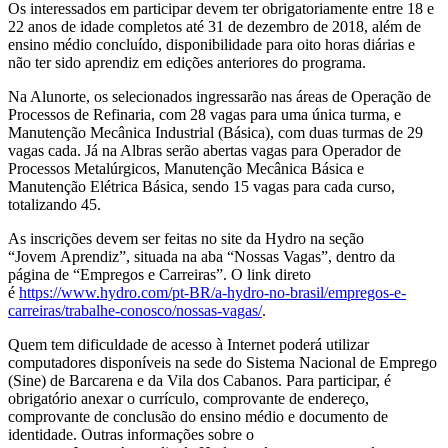
Os interessados em participar devem ter obrigatoriamente entre 18 e
22 anos de idade completos até 31 de dezembro de 2018, além de
ensino médio concluído, disponibilidade para oito horas diárias e
não ter sido aprendiz em edições anteriores do programa.
Na Alunorte, os selecionados ingressarão nas áreas de Operação de
Processos de Refinaria, com 28 vagas para uma única turma, e
Manutenção Mecânica Industrial (Básica), com duas turmas de 29
vagas cada. Já na Albras serão abertas vagas para Operador de
Processos Metalúrgicos, Manutenção Mecânica Básica e
Manutenção Elétrica Básica, sendo 15 vagas para cada curso,
totalizando 45.
As inscrições devem ser feitas no site da Hydro na seção
“Jovem Aprendiz”, situada na aba “Nossas Vagas”, dentro da
página de “Empregos e Carreiras”. O link direto
é
https://www.hydro.com/pt-BR/a-hydro-no-brasil/empregos-e-
carreiras/trabalhe-conosco/nossas-vagas/
.
Quem tem dificuldade de acesso à Internet poderá utilizar
computadores disponíveis na sede do Sistema Nacional de Emprego
(Sine) de Barcarena e da Vila dos Cabanos. Para participar, é
obrigatório anexar o currículo, comprovante de endereço,
comprovante de conclusão do ensino médio e documento de
identidade. Outras informações sobre o