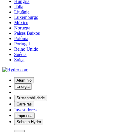
Hungria
Itália
Lituânia
Luxemburgo
México
Noruega
Países Baixos
Polônia
Portugal
Reino Unido
Suécia
Suíça
Alumínio
Energia
Sustentabilidade
Carreiras
Investidores
Imprensa
Sobre a Hydro