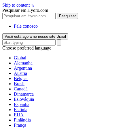
Skip to content
↘
Pesquisar em Hydro.com
Pesquisar
Fale conosco
Você está agora no nosso site Brasil
Choose preferred language
Global
Alemanha
Argentina
Áustria
Bélgica
Brasil
Canadá
Dinamarca
Eslováquia
Espanha
Estônia
EUA
Finlândia
França