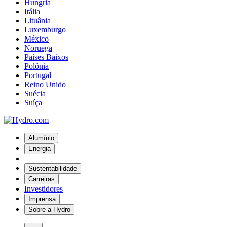
Hungria
Itália
Lituânia
Luxemburgo
México
Noruega
Países Baixos
Polônia
Portugal
Reino Unido
Suécia
Suíça
Alumínio
Energia
Sustentabilidade
Carreiras
Investidores
Imprensa
Sobre a Hydro