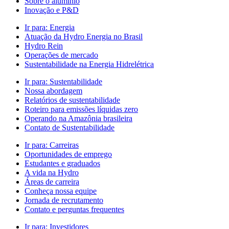
Sobre o alumínio
Inovação e P&D
Ir para:
Energia
Atuação da Hydro Energia no Brasil
Hydro Rein
Operações de mercado
Sustentabilidade na Energia Hidrelétrica
Ir para:
Sustentabilidade
Nossa abordagem
Relatórios de sustentabilidade
Roteiro para emissões líquidas zero
Operando na Amazônia brasileira
Contato de Sustentabilidade
Ir para:
Carreiras
Oportunidades de emprego
Estudantes e graduados
A vida na Hydro
Áreas de carreira
Conheça nossa equipe
Jornada de recrutamento
Contato e perguntas frequentes
Ir para:
Investidores