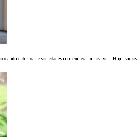
ormando indústrias e sociedades com energias renováveis. Hoje, somos 