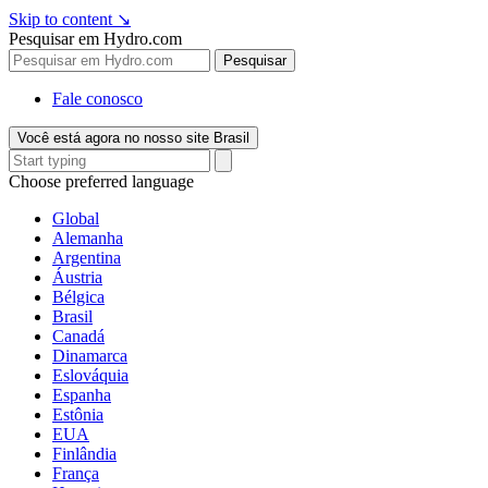
Skip to content
↘
Pesquisar em Hydro.com
Pesquisar
Fale conosco
Você está agora no nosso site Brasil
Choose preferred language
Global
Alemanha
Argentina
Áustria
Bélgica
Brasil
Canadá
Dinamarca
Eslováquia
Espanha
Estônia
EUA
Finlândia
França