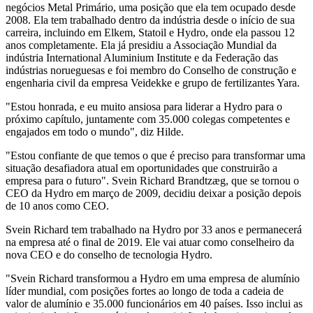
negócios Metal Primário, uma posição que ela tem ocupado desde
2008. Ela tem trabalhado dentro da indústria desde o início de sua
carreira, incluindo em Elkem, Statoil e Hydro, onde ela passou 12
anos completamente. Ela já presidiu a Associação Mundial da
indústria International Aluminium Institute e da Federação das
indústrias norueguesas e foi membro do Conselho de construção e
engenharia civil da empresa Veidekke e grupo de fertilizantes Yara.
"Estou honrada, e eu muito ansiosa para liderar a Hydro para o
próximo capítulo, juntamente com 35.000 colegas competentes e
engajados em todo o mundo", diz Hilde.
"Estou confiante de que temos o que é preciso para transformar uma
situação desafiadora atual em oportunidades que construirão a
empresa para o futuro". Svein Richard Brandtzæg, que se tornou o
CEO da Hydro em março de 2009, decidiu deixar a posição depois
de 10 anos como CEO.
Svein Richard tem trabalhado na Hydro por 33 anos e permanecerá
na empresa até o final de 2019. Ele vai atuar como conselheiro da
nova CEO e do conselho de tecnologia Hydro.
"Svein Richard transformou a Hydro em uma empresa de alumínio
líder mundial, com posições fortes ao longo de toda a cadeia de
valor de alumínio e 35.000 funcionários em 40 países. Isso inclui as