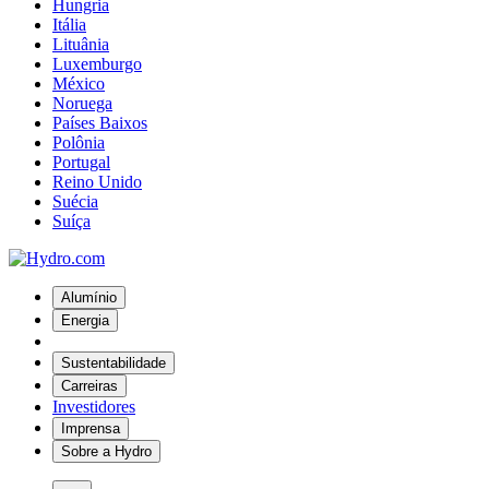
Hungria
Itália
Lituânia
Luxemburgo
México
Noruega
Países Baixos
Polônia
Portugal
Reino Unido
Suécia
Suíça
Alumínio
Energia
Sustentabilidade
Carreiras
Investidores
Imprensa
Sobre a Hydro