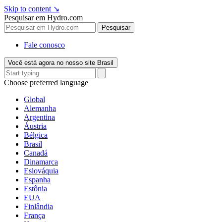
Skip to content
↘
Pesquisar em Hydro.com
Pesquisar
Fale conosco
Você está agora no nosso site Brasil
Choose preferred language
Global
Alemanha
Argentina
Áustria
Bélgica
Brasil
Canadá
Dinamarca
Eslováquia
Espanha
Estônia
EUA
Finlândia
França