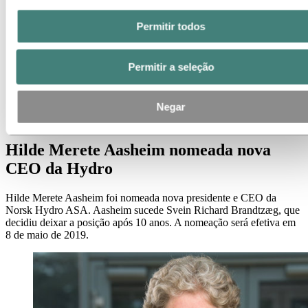
Contatos de meios de comunicação
Notícias
Permitir todos
Assinatura de notícias
Visão geral da Hydro
Temas em destaque
Permitir a seleção
Galeria de mídia
Imprensa
Negar
Notícias
Hilde Merete Aasheim nomeada nova CEO da Hydro
Hilde Merete Aasheim nomeada nova
CEO da Hydro
Hilde Merete Aasheim foi nomeada nova presidente e CEO da
Norsk Hydro ASA. Aasheim sucede Svein Richard Brandtzæg, que
decidiu deixar a posição após 10 anos. A nomeação será efetiva em
8 de maio de 2019.