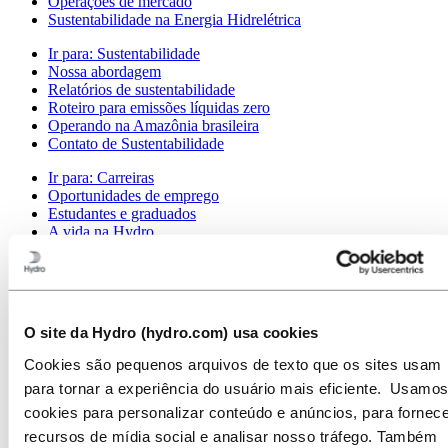
Operações de mercado
Sustentabilidade na Energia Hidrelétrica
Ir para:
Sustentabilidade
Nossa abordagem
Relatórios de sustentabilidade
Roteiro para emissões líquidas zero
Operando na Amazônia brasileira
Contato de Sustentabilidade
Ir para:
Carreiras
Oportunidades de emprego
Estudantes e graduados
A vida na Hydro
Áreas de carreira
Conheça nossa equipe
Jornada de recrutamento
Contato e perguntas frequentes
O site da Hydro (hydro.com) usa cookies
Ir para:
Investidores
Contatos de investidores
Cookies são pequenos arquivos de texto que os sites usam
para tornar a experiência do usuário mais eficiente. Usamos
Ir para:
Imprensa
Contatos de meios de comunicação
cookies para personalizar conteúdo e anúncios, para fornece
Notícias
recursos de mídia social e analisar nosso tráfego. Também
Visão geral da Hydro