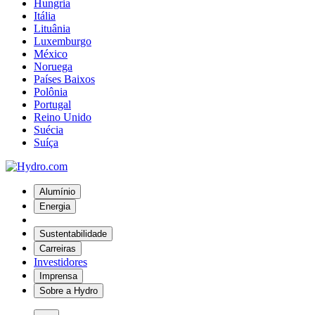
Hungria
Itália
Lituânia
Luxemburgo
México
Noruega
Países Baixos
Polônia
Portugal
Reino Unido
Suécia
Suíça
Alumínio
Energia
Sustentabilidade
Carreiras
Investidores
Imprensa
Sobre a Hydro