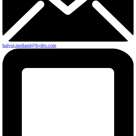
halvor.molland@hydro.com