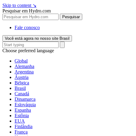
Skip to content
↘
Pesquisar em Hydro.com
Pesquisar
Fale conosco
Você está agora no nosso site Brasil
Choose preferred language
Global
Alemanha
Argentina
Áustria
Bélgica
Brasil
Canadá
Dinamarca
Eslováquia
Espanha
Estônia
EUA
Finlândia
França