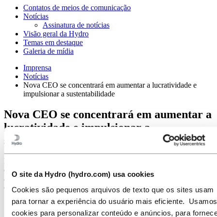
Contatos de meios de comunicação
Notícias
Assinatura de notícias
Visão geral da Hydro
Temas em destaque
Galeria de mídia
Imprensa
Notícias
Nova CEO se concentrará em aumentar a lucratividade e
impulsionar a sustentabilidade
Nova CEO se concentrará em aumentar a
lucratividade e impulsionar a
sustentabilidade
Hilde Merete Aasheim assumiu o cargo de nova presidente e CEO
da Hydro na quarta-feira, com o objetivo de elevar a lucratividade e
O site da Hydro (hydro.com) usa cookies
acelerar a iniciativa da empresa de se tornar uma fornecedora líder
de produtos e soluções avançadas de baixo carbono.
Cookies são pequenos arquivos de texto que os sites usam
para tornar a experiência do usuário mais eficiente. Usamos
cookies para personalizar conteúdo e anúncios, para fornece