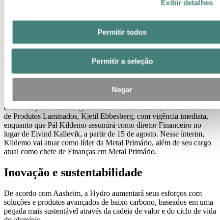
Exibir detalhes
reconhecer os desafios que devem ser enfrentados para fortalecer
nosso desempenho e geração de caixa”, diz Aasheim, acrescentando
que a Alunorte deve voltar à sua produção total o mais rápido
possível para permitir as operações normais no Brasil.
Permitir todos
“Aumentaremos nossas ambições de excelência operacional e
garantiremos uma disciplina financeira mais rigorosa no futuro, além
Permitir a seleção
de explorar todas as opções para melhorar os ganhos da Produtos
Laminados”, afirma.
Negar
Eivind Kallevik assumirá a direção de Metal Primário, substituindo
Hilde Merete Aasheim, a partir de 15 de agosto. Einar Glomnes, ex-
diretor de joint ventures globais em Metal Primário, substitui o líder
de Produtos Laminados, Kjetil Ebbesberg, com vigência imediata,
enquanto que Pål Kildemo assumirá como diretor Financeiro no
lugar de Eivind Kallevik, a partir de 15 de agosto. Nesse ínterim,
Kildemo vai atuar como líder da Metal Primário, além de seu cargo
atual como chefe de Finanças em Metal Primário.
Inovação e sustentabilidade
De acordo com Aasheim, a Hydro aumentará seus esforços com
soluções e produtos avançados de baixo carbono, baseados em uma
pegada mais sustentável através da cadeia de valor e do ciclo de vida
do alumínio.