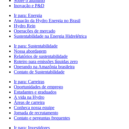
Sobre o alumínio
Inovação e P&D
Ir para:
Energia
Atuação da Hydro Energia no Brasil
Hydro Rein
Operações de mercado
Sustentabilidade na Energia Hidrelétrica
Ir para:
Sustentabilidade
Nossa abordagem
Relatórios de sustentabilidade
Roteiro para emissões líquidas zero
Operando na Amazônia brasileira
Contato de Sustentabilidade
Ir para:
Carreiras
Oportunidades de emprego
Estudantes e graduados
A vida na Hydro
Áreas de carreira
Conheça nossa equipe
Jornada de recrutamento
Contato e perguntas frequentes
Ir para:
Investidores