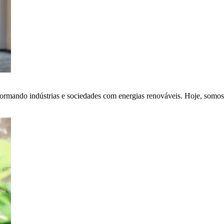
ormando indústrias e sociedades com energias renováveis. Hoje, somos 