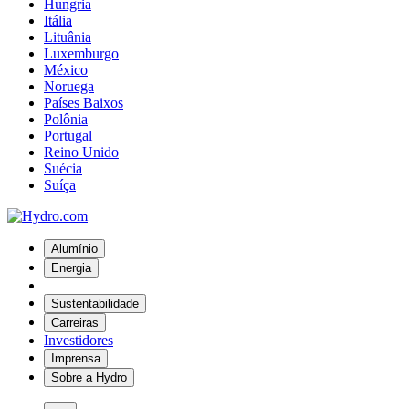
Hungria
Itália
Lituânia
Luxemburgo
México
Noruega
Países Baixos
Polônia
Portugal
Reino Unido
Suécia
Suíça
Alumínio
Energia
Sustentabilidade
Carreiras
Investidores
Imprensa
Sobre a Hydro