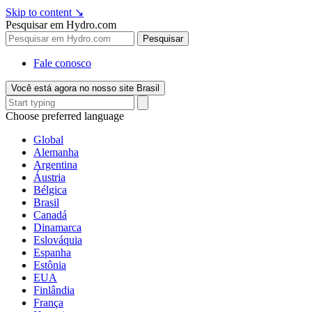
Skip to content
↘
Pesquisar em Hydro.com
Pesquisar
Fale conosco
Você está agora no nosso site Brasil
Choose preferred language
Global
Alemanha
Argentina
Áustria
Bélgica
Brasil
Canadá
Dinamarca
Eslováquia
Espanha
Estônia
EUA
Finlândia
França