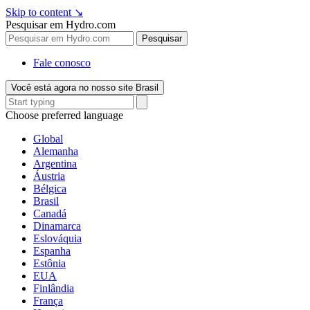
Skip to content
↘
Pesquisar em Hydro.com
Pesquisar
Fale conosco
Você está agora no nosso site Brasil
Choose preferred language
Global
Alemanha
Argentina
Áustria
Bélgica
Brasil
Canadá
Dinamarca
Eslováquia
Espanha
Estônia
EUA
Finlândia
França