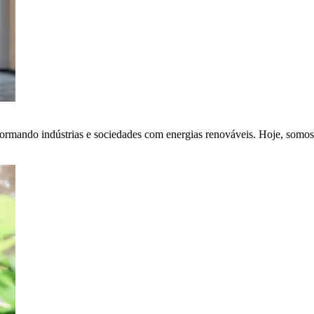
ormando indústrias e sociedades com energias renováveis. Hoje, somos 