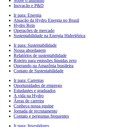
Sobre o alumínio
Inovação e P&D
Ir para:
Energia
Atuação da Hydro Energia no Brasil
Hydro Rein
Operações de mercado
Sustentabilidade na Energia Hidrelétrica
Ir para:
Sustentabilidade
Nossa abordagem
Relatórios de sustentabilidade
Roteiro para emissões líquidas zero
Operando na Amazônia brasileira
Contato de Sustentabilidade
Ir para:
Carreiras
Oportunidades de emprego
Estudantes e graduados
A vida na Hydro
Áreas de carreira
Conheça nossa equipe
Jornada de recrutamento
Contato e perguntas frequentes
Ir para:
Investidores