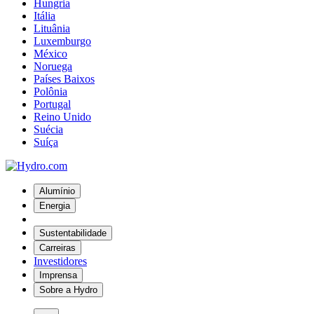
Hungria
Itália
Lituânia
Luxemburgo
México
Noruega
Países Baixos
Polônia
Portugal
Reino Unido
Suécia
Suíça
Alumínio
Energia
Sustentabilidade
Carreiras
Investidores
Imprensa
Sobre a Hydro