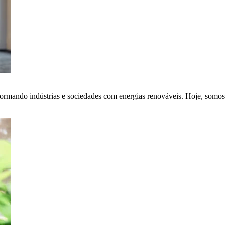
ormando indústrias e sociedades com energias renováveis. Hoje, somos 