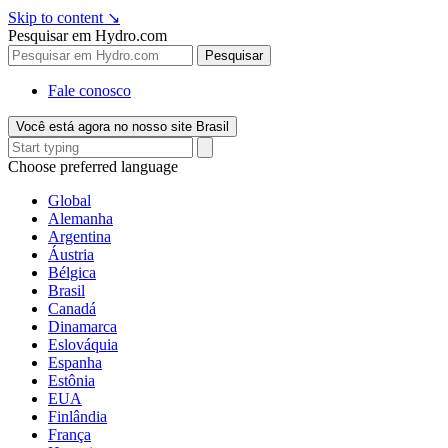
Skip to content
↘
Pesquisar em Hydro.com
Pesquisar
Fale conosco
Você está agora no nosso site Brasil
Choose preferred language
Global
Alemanha
Argentina
Áustria
Bélgica
Brasil
Canadá
Dinamarca
Eslováquia
Espanha
Estônia
EUA
Finlândia
França