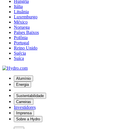
Hungria
Itália
Lituânia
Luxemburgo
México
Noruega
Países Baixos
Polônia
Portugal
Reino Unido
Suécia
Suíça
Alumínio
Energia
Sustentabilidade
Carreiras
Investidores
Imprensa
Sobre a Hydro