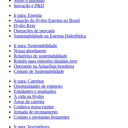
Sobre o alumínio
Inovação e P&D
Ir para:
Energia
Atuação da Hydro Energia no Brasil
Hydro Rein
Operações de mercado
Sustentabilidade na Energia Hidrelétrica
Ir para:
Sustentabilidade
Nossa abordagem
Relatórios de sustentabilidade
Roteiro para emissões líquidas zero
Operando na Amazônia brasileira
Contato de Sustentabilidade
Ir para:
Carreiras
Oportunidades de emprego
Estudantes e graduados
A vida na Hydro
Áreas de carreira
Conheça nossa equipe
Jornada de recrutamento
Contato e perguntas frequentes
Ir para:
Investidores