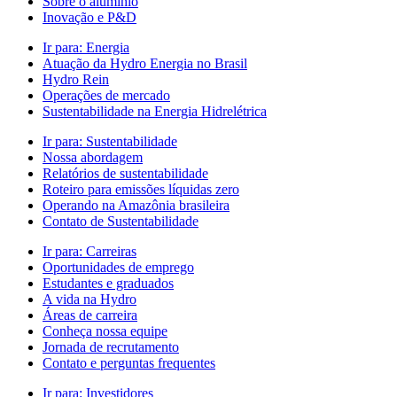
Sobre o alumínio
Inovação e P&D
Ir para:
Energia
Atuação da Hydro Energia no Brasil
Hydro Rein
Operações de mercado
Sustentabilidade na Energia Hidrelétrica
Ir para:
Sustentabilidade
Nossa abordagem
Relatórios de sustentabilidade
Roteiro para emissões líquidas zero
Operando na Amazônia brasileira
Contato de Sustentabilidade
Ir para:
Carreiras
Oportunidades de emprego
Estudantes e graduados
A vida na Hydro
Áreas de carreira
Conheça nossa equipe
Jornada de recrutamento
Contato e perguntas frequentes
Ir para:
Investidores