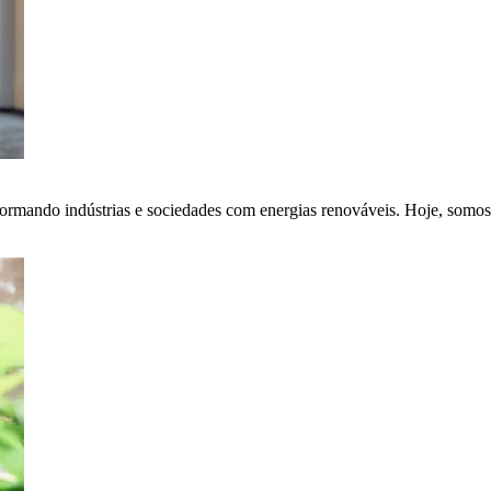
ormando indústrias e sociedades com energias renováveis. Hoje, somos 