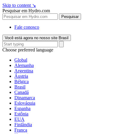
Skip to content
↘
Pesquisar em Hydro.com
Pesquisar
Fale conosco
Você está agora no nosso site Brasil
Choose preferred language
Global
Alemanha
Argentina
Áustria
Bélgica
Brasil
Canadá
Dinamarca
Eslováquia
Espanha
Estônia
EUA
Finlândia
França