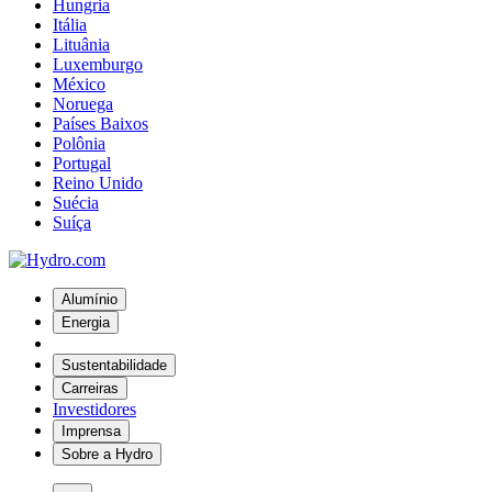
Hungria
Itália
Lituânia
Luxemburgo
México
Noruega
Países Baixos
Polônia
Portugal
Reino Unido
Suécia
Suíça
Alumínio
Energia
Sustentabilidade
Carreiras
Investidores
Imprensa
Sobre a Hydro