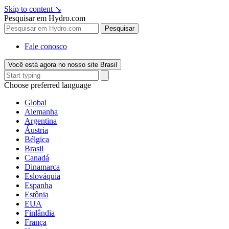
Skip to content
↘
Pesquisar em Hydro.com
Pesquisar
Fale conosco
Você está agora no nosso site Brasil
Choose preferred language
Global
Alemanha
Argentina
Áustria
Bélgica
Brasil
Canadá
Dinamarca
Eslováquia
Espanha
Estônia
EUA
Finlândia
França