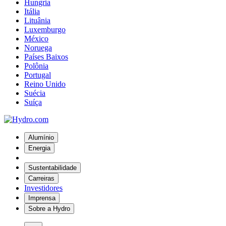
Hungria
Itália
Lituânia
Luxemburgo
México
Noruega
Países Baixos
Polônia
Portugal
Reino Unido
Suécia
Suíça
Alumínio
Energia
Sustentabilidade
Carreiras
Investidores
Imprensa
Sobre a Hydro