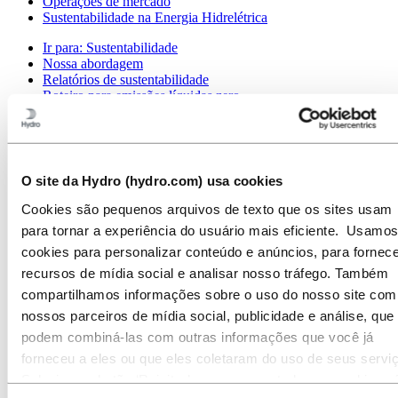
Operações de mercado
Sustentabilidade na Energia Hidrelétrica
Ir para:
Sustentabilidade
Nossa abordagem
Relatórios de sustentabilidade
Roteiro para emissões líquidas zero
Operando na Amazônia brasileira
Contato de Sustentabilidade
Ir para:
Carreiras
Oportunidades de emprego
O site da Hydro (hydro.com) usa cookies
Estudantes e graduados
A vida na Hydro
Cookies são pequenos arquivos de texto que os sites usam
Áreas de carreira
para tornar a experiência do usuário mais eficiente. Usamos
Conheça nossa equipe
cookies para personalizar conteúdo e anúncios, para fornece
Jornada de recrutamento
Contato e perguntas frequentes
recursos de mídia social e analisar nosso tráfego. Também
compartilhamos informações sobre o uso do nosso site com
Ir para:
Investidores
nossos parceiros de mídia social, publicidade e análise, que
Contatos de investidores
podem combiná-las com outras informações que você já
Ir para:
Imprensa
forneceu a eles ou que eles coletaram do uso de seus servi
Contatos de meios de comunicação
Notícias
Selecione o botão ‘Rejeitar’ para recusar todos os cookies n
Visão geral da Hydro