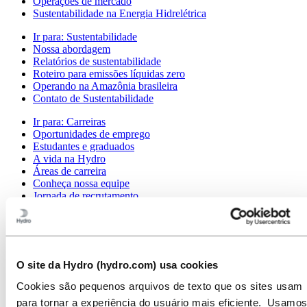
Operações de mercado
Sustentabilidade na Energia Hidrelétrica
Ir para:
Sustentabilidade
Nossa abordagem
Relatórios de sustentabilidade
Roteiro para emissões líquidas zero
Operando na Amazônia brasileira
Contato de Sustentabilidade
Ir para:
Carreiras
Oportunidades de emprego
Estudantes e graduados
A vida na Hydro
Áreas de carreira
Conheça nossa equipe
Jornada de recrutamento
Contato e perguntas frequentes
Ir para:
Investidores
Contatos de investidores
O site da Hydro (hydro.com) usa cookies
Ir para:
Imprensa
Contatos de meios de comunicação
Cookies são pequenos arquivos de texto que os sites usam
Notícias
para tornar a experiência do usuário mais eficiente. Usamos
Visão geral da Hydro