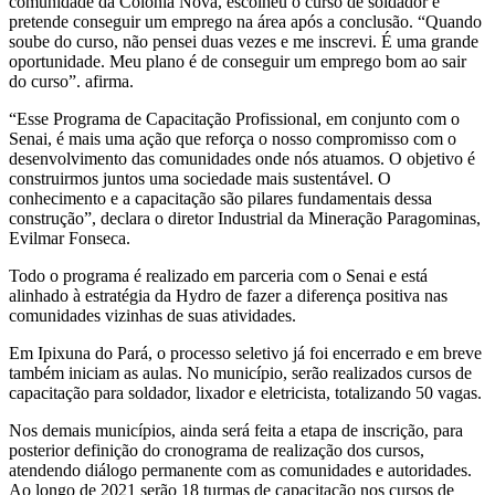
comunidade da Colônia Nova, escolheu o curso de soldador e
pretende conseguir um emprego na área após a conclusão. “Quando
soube do curso, não pensei duas vezes e me inscrevi. É uma grande
oportunidade. Meu plano é de conseguir um emprego bom ao sair
do curso”. afirma.
“Esse Programa de Capacitação Profissional, em conjunto com o
Senai, é mais uma ação que reforça o nosso compromisso com o
desenvolvimento das comunidades onde nós atuamos. O objetivo é
construirmos juntos uma sociedade mais sustentável. O
conhecimento e a capacitação são pilares fundamentais dessa
construção”, declara o diretor Industrial da Mineração Paragominas,
Evilmar Fonseca.
Todo o programa é realizado em parceria com o Senai e está
alinhado à estratégia da Hydro de fazer a diferença positiva nas
comunidades vizinhas de suas atividades.
Em Ipixuna do Pará, o processo seletivo já foi encerrado e em breve
também iniciam as aulas. No município, serão realizados cursos de
capacitação para soldador, lixador e eletricista, totalizando 50 vagas.
Nos demais municípios, ainda será feita a etapa de inscrição, para
posterior definição do cronograma de realização dos cursos,
atendendo diálogo permanente com as comunidades e autoridades.
Ao longo de 2021 serão 18 turmas de capacitação nos cursos de