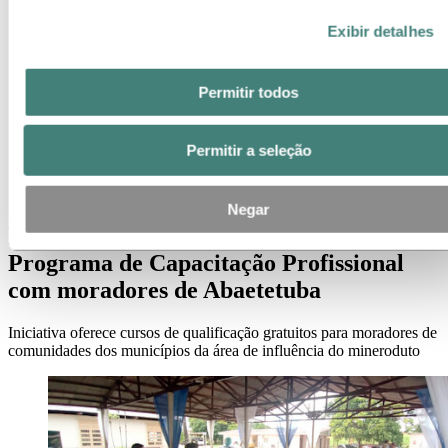
Contatos de meios de comunicação
Exibir detalhes
Notícias
Assinatura de notícias
Visão geral da Hydro
Temas em destaque
Permitir todos
Galeria de mídia
Imprensa
Permitir a seleção
Notícias
Iniciam aulas das primeiras turmas do Programa de
Capacitação Profissional com moradores de Abaetetuba
Negar
Iniciam aulas das primeiras turmas do
Programa de Capacitação Profissional
com moradores de Abaetetuba
Iniciativa oferece cursos de qualificação gratuitos para moradores de
comunidades dos municípios da área de influência do mineroduto