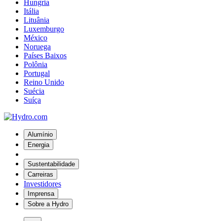
Hungria
Itália
Lituânia
Luxemburgo
México
Noruega
Países Baixos
Polônia
Portugal
Reino Unido
Suécia
Suíça
Alumínio
Energia
Sustentabilidade
Carreiras
Investidores
Imprensa
Sobre a Hydro