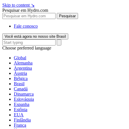
Skip to content
↘
Pesquisar em Hydro.com
Pesquisar
Fale conosco
Você está agora no nosso site Brasil
Choose preferred language
Global
Alemanha
Argentina
Áustria
Bélgica
Brasil
Canadá
Dinamarca
Eslováquia
Espanha
Estônia
EUA
Finlândia
França