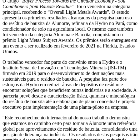
O artigo “
Bayer Process Towards the Circular Economy - Soil
Conditioners from Bauxite Residue”,
foi o vencedor na categoria
principal, recebendo o “Overall Light Metals Awards”. O estudo
apresenta os primeiros resultados alcançados da pesquisa para uso
do resíduo de bauxita da Alunorte, refinaria da Hydro no Pará, como
condicionador de solo na agricultura local. O mesmo case também
foi vencedor da categoria Alumina e Bauxita, conquistando o
prêmio Light Metas Subject Awards. Os prêmios serão entregues em
um evento a ser realizado em fevereiro de 2021 na Flórida, Estados
Unidos.
O trabalho vencedor faz parte do convênio entre a Hydro e o
Instituto Senai de Inovação em Tecnologias Minerais (ISI-TM)
firmado em 2019 para o desenvolvimento de destinações mais
sustentáveis para o resíduo de bauxita. A pesquisa faz parte dos
esforços da Hydro em reduzir áreas de depósitos de resíduo e
encontrar soluções que beneficiem outras indústrias e a sociedade. A
parceria prevê desde a caracterização física, química e mineralógica
do resíduo de bauxita até a elaboração de plano conceitual e projeto
executivo para implementação de uma planta-piloto na empresa.
“Este reconhecimento internacional do nosso trabalho demonstra
que estamos no caminho certo para tornar a Alunorte uma referência
global para aproveitamento de resíduo de bauxita, consolidando uma
posição de liderança na indústria. Os resultados destas pesquisas irão