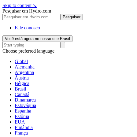
Skip to content
↘
Pesquisar em Hydro.com
Pesquisar
Fale conosco
Você está agora no nosso site Brasil
Choose preferred language
Global
Alemanha
Argentina
Áustria
Bélgica
Brasil
Canadá
Dinamarca
Eslováquia
Espanha
Estônia
EUA
Finlândia
França