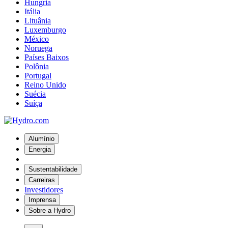
Hungria
Itália
Lituânia
Luxemburgo
México
Noruega
Países Baixos
Polônia
Portugal
Reino Unido
Suécia
Suíça
Alumínio
Energia
Sustentabilidade
Carreiras
Investidores
Imprensa
Sobre a Hydro