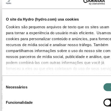
Temas em destaque
Galeria de mídia
Ir para:
Sobre a Hydro
O site da Hydro (hydro.com) usa cookies
Sobre a Hydro
Indústrias que fazem a diferença
Cookies são pequenos arquivos de texto que os sites usam
Nosso propósito e valores
para tornar a experiência do usuário mais eficiente. Usamos
Nossa Estratégia
Localizações da Hydro no Brasil
cookies para personalizar conteúdo e anúncios, para fornece
Nossos negócios
recursos de mídia social e analisar nosso tráfego. Também
Nossa história
compartilhamos informações sobre o uso do nosso site com
Gerenciamento e Organização
Governança corporativa
nossos parceiros de mídia social, publicidade e análise, que
Suprimentos
podem combiná-las com outras informações que você já
Patrocínios
forneceu a eles ou que eles coletaram do uso de seus servi
Stories By Hydro
Selecione o botão ‘Rejeitar’ para recusar todos os cookies n
Voltar ao menu principal
necessários. Selecione o botão ‘Permitir seleção’ para aceita
Seleção
os cookies selecionados. Selecione o botão ‘Permitir todos’ 
Necessários
de
aceitar todos os tipos de cookies. Importante - Você pode
consentimento
Fechar
desativar ou limitar o uso de cookies diretamente nas
Funcionalidade
configurações do seu navegador. Mas, lembre-se que ao faz
Imprensa
isso, é possível que alguns sites não funcionem como