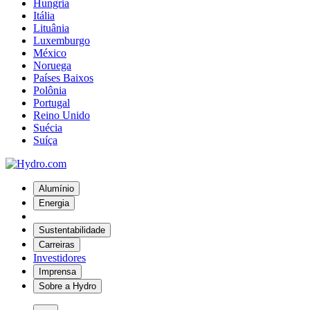
Hungria
Itália
Lituânia
Luxemburgo
México
Noruega
Países Baixos
Polônia
Portugal
Reino Unido
Suécia
Suíça
Alumínio
Energia
Sustentabilidade
Carreiras
Investidores
Imprensa
Sobre a Hydro