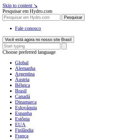
Skip to content
↘
Pesquisar em Hydro.com
Pesquisar
Fale conosco
Você está agora no nosso site Brasil
Choose preferred language
Global
Alemanha
Argentina
Áustria
Bélgica
Brasil
Canadá
Dinamarca
Eslováquia
Espanha
Estônia
EUA
Finlândia
França