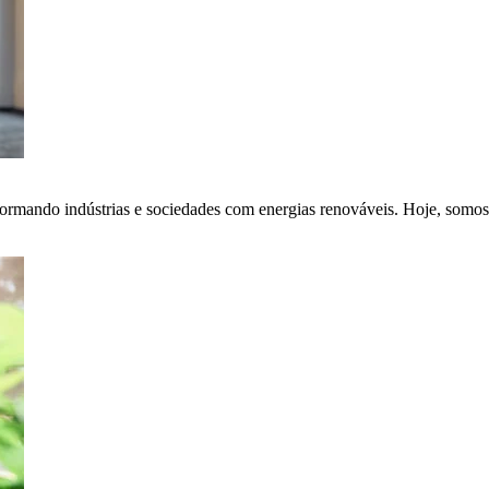
ormando indústrias e sociedades com energias renováveis. Hoje, somos 