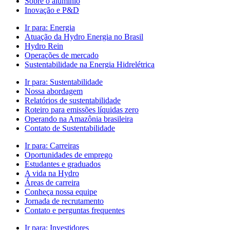
Sobre o alumínio
Inovação e P&D
Ir para:
Energia
Atuação da Hydro Energia no Brasil
Hydro Rein
Operações de mercado
Sustentabilidade na Energia Hidrelétrica
Ir para:
Sustentabilidade
Nossa abordagem
Relatórios de sustentabilidade
Roteiro para emissões líquidas zero
Operando na Amazônia brasileira
Contato de Sustentabilidade
Ir para:
Carreiras
Oportunidades de emprego
Estudantes e graduados
A vida na Hydro
Áreas de carreira
Conheça nossa equipe
Jornada de recrutamento
Contato e perguntas frequentes
Ir para:
Investidores