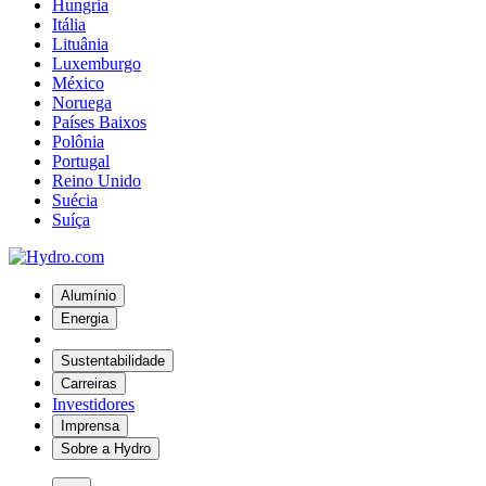
Hungria
Itália
Lituânia
Luxemburgo
México
Noruega
Países Baixos
Polônia
Portugal
Reino Unido
Suécia
Suíça
Alumínio
Energia
Sustentabilidade
Carreiras
Investidores
Imprensa
Sobre a Hydro