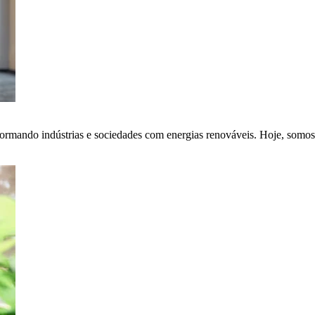
ormando indústrias e sociedades com energias renováveis. Hoje, somos 