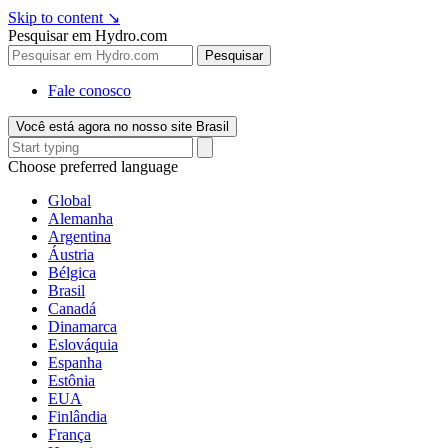
Skip to content
↘
Pesquisar em Hydro.com
Pesquisar
Fale conosco
Você está agora no nosso site Brasil
Choose preferred language
Global
Alemanha
Argentina
Áustria
Bélgica
Brasil
Canadá
Dinamarca
Eslováquia
Espanha
Estônia
EUA
Finlândia
França