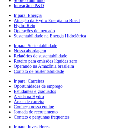
Sobre o alumínio
Inovação e P&D
Ir para:
Energia
Atuação da Hydro Energia no Brasil
Hydro Rein
Operações de mercado
Sustentabilidade na Energia Hidrelétrica
Ir para:
Sustentabilidade
Nossa abordagem
Relatórios de sustentabilidade
Roteiro para emissões líquidas zero
Operando na Amazônia brasileira
Contato de Sustentabilidade
Ir para:
Carreiras
Oportunidades de emprego
Estudantes e graduados
A vida na Hydro
Áreas de carreira
Conheça nossa equipe
Jornada de recrutamento
Contato e perguntas frequentes
Ir para:
Investidores