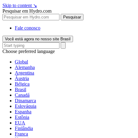
Skip to content
↘
Pesquisar em Hydro.com
Pesquisar
Fale conosco
Você está agora no nosso site Brasil
Choose preferred language
Global
Alemanha
Argentina
Áustria
Bélgica
Brasil
Canadá
Dinamarca
Eslováquia
Espanha
Estônia
EUA
Finlândia
França