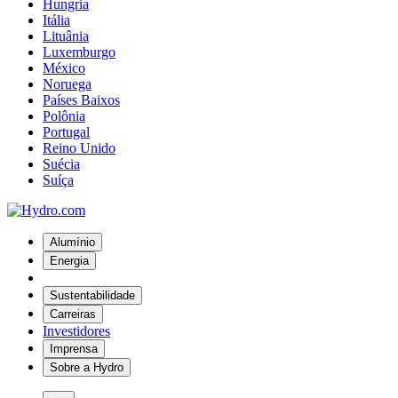
Hungria
Itália
Lituânia
Luxemburgo
México
Noruega
Países Baixos
Polônia
Portugal
Reino Unido
Suécia
Suíça
Alumínio
Energia
Sustentabilidade
Carreiras
Investidores
Imprensa
Sobre a Hydro