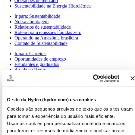
Operações de mercado
Sustentabilidade na Energia Hidrelétrica
Ir para:
Sustentabilidade
Nossa abordagem
Relatórios de sustentabilidade
Roteiro para emissões líquidas zero
Operando na Amazônia brasileira
Contato de Sustentabilidade
Ir para:
Carreiras
Oportunidades de emprego
Estudantes e graduados
A vida na Hydro
Áreas de carreira
Conheça nossa equipe
Jornada de recrutamento
Contato e perguntas frequentes
O site da Hydro (hydro.com) usa cookies
Ir para:
Investidores
Contatos de investidores
Cookies são pequenos arquivos de texto que os sites usam
para tornar a experiência do usuário mais eficiente.
Ir para:
Imprensa
Contatos de meios de comunicação
Usamos cookies para personalizar conteúdo e anúncios,
Notícias
para fornecer recursos de mídia social e analisar nosso
Visão geral da Hydro