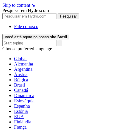
Skip to content
↘
Pesquisar em Hydro.com
Pesquisar
Fale conosco
Você está agora no nosso site Brasil
Choose preferred language
Global
Alemanha
Argentina
Áustria
Bélgica
Brasil
Canadá
Dinamarca
Eslováquia
Espanha
Estônia
EUA
Finlândia
França