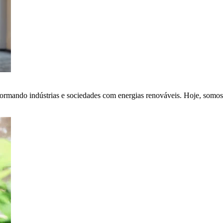
ormando indústrias e sociedades com energias renováveis. Hoje, somos 