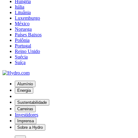
Hungria
Itália
Lituânia
Luxemburgo
México
Noruega
Países Baixos
Polônia
Portugal
Reino Unido
Suécia
Suíça
Alumínio
Energia
Sustentabilidade
Carreiras
Investidores
Imprensa
Sobre a Hydro