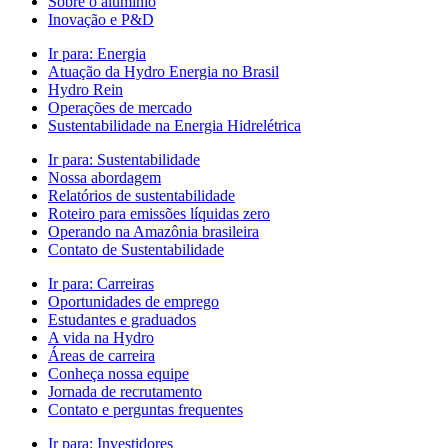
Sobre o alumínio
Inovação e P&D
Ir para:
Energia
Atuação da Hydro Energia no Brasil
Hydro Rein
Operações de mercado
Sustentabilidade na Energia Hidrelétrica
Ir para:
Sustentabilidade
Nossa abordagem
Relatórios de sustentabilidade
Roteiro para emissões líquidas zero
Operando na Amazônia brasileira
Contato de Sustentabilidade
Ir para:
Carreiras
Oportunidades de emprego
Estudantes e graduados
A vida na Hydro
Áreas de carreira
Conheça nossa equipe
Jornada de recrutamento
Contato e perguntas frequentes
Ir para:
Investidores