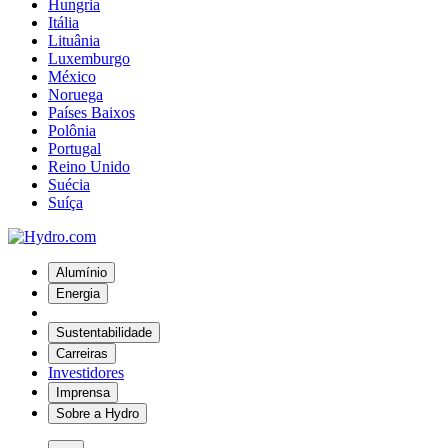
Hungria
Itália
Lituânia
Luxemburgo
México
Noruega
Países Baixos
Polônia
Portugal
Reino Unido
Suécia
Suíça
Alumínio
Energia
Sustentabilidade
Carreiras
Investidores
Imprensa
Sobre a Hydro