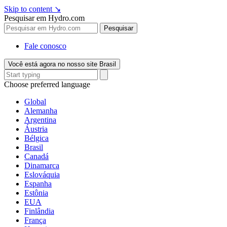
Skip to content
↘
Pesquisar em Hydro.com
Pesquisar
Fale conosco
Você está agora no nosso site Brasil
Choose preferred language
Global
Alemanha
Argentina
Áustria
Bélgica
Brasil
Canadá
Dinamarca
Eslováquia
Espanha
Estônia
EUA
Finlândia
França