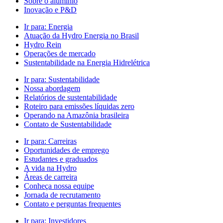
Sobre o alumínio
Inovação e P&D
Ir para:
Energia
Atuação da Hydro Energia no Brasil
Hydro Rein
Operações de mercado
Sustentabilidade na Energia Hidrelétrica
Ir para:
Sustentabilidade
Nossa abordagem
Relatórios de sustentabilidade
Roteiro para emissões líquidas zero
Operando na Amazônia brasileira
Contato de Sustentabilidade
Ir para:
Carreiras
Oportunidades de emprego
Estudantes e graduados
A vida na Hydro
Áreas de carreira
Conheça nossa equipe
Jornada de recrutamento
Contato e perguntas frequentes
Ir para:
Investidores