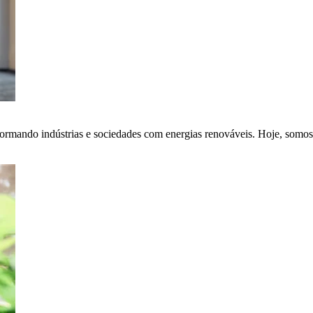
ormando indústrias e sociedades com energias renováveis. Hoje, somos 