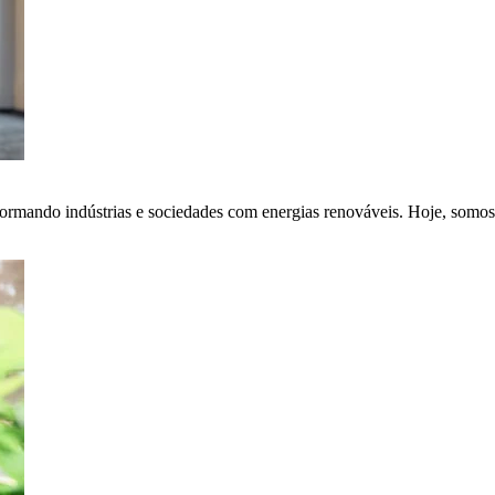
ormando indústrias e sociedades com energias renováveis. Hoje, somos 