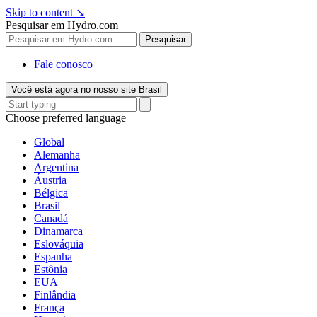
Skip to content
↘
Pesquisar em Hydro.com
Pesquisar
Fale conosco
Você está agora no nosso site Brasil
Choose preferred language
Global
Alemanha
Argentina
Áustria
Bélgica
Brasil
Canadá
Dinamarca
Eslováquia
Espanha
Estônia
EUA
Finlândia
França