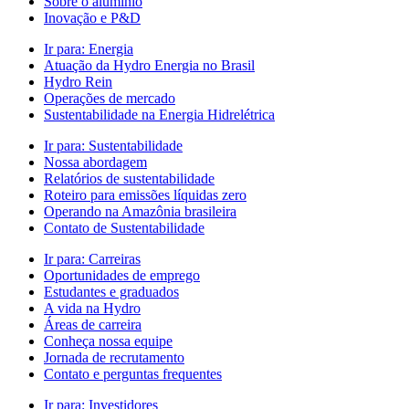
Sobre o alumínio
Inovação e P&D
Ir para:
Energia
Atuação da Hydro Energia no Brasil
Hydro Rein
Operações de mercado
Sustentabilidade na Energia Hidrelétrica
Ir para:
Sustentabilidade
Nossa abordagem
Relatórios de sustentabilidade
Roteiro para emissões líquidas zero
Operando na Amazônia brasileira
Contato de Sustentabilidade
Ir para:
Carreiras
Oportunidades de emprego
Estudantes e graduados
A vida na Hydro
Áreas de carreira
Conheça nossa equipe
Jornada de recrutamento
Contato e perguntas frequentes
Ir para:
Investidores