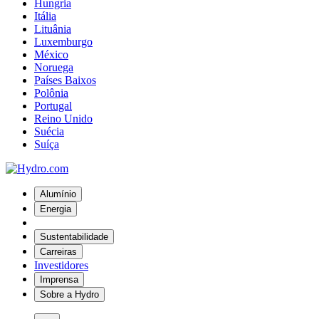
Hungria
Itália
Lituânia
Luxemburgo
México
Noruega
Países Baixos
Polônia
Portugal
Reino Unido
Suécia
Suíça
Alumínio
Energia
Sustentabilidade
Carreiras
Investidores
Imprensa
Sobre a Hydro